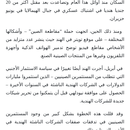
السكان منذ أوائل هذا العام وتصاعدت بعد مقتل أكثر من 20
جنديا هنديا في اشتباك عسكري في جبال الهيمالايا في يونيو
حزيران.
‎ ومنذ ذلك الحين، اتجهت حملة “مقاطعة الصين” – وأشكالها
المختلفة – على موقع تويتر في الهند حيث ينشر عدد متزايد من
الأشخاص مقاطع فيديو توضح تدمير الهواتف الذكية وأجهزة
التلفزيون وغيرها من المنتجات الصينية الصنع.
‎ في أبريل، أجرت الهند أيضًا تغييرًا في سياسة الاستثمار الأجنبي
التي تتطلب من المستثمرين الصينيين – الذين استثمروا مليارات
الدولارات في الشركات الهندية الناشئة في السنوات الأخيرة –
الحصول على موافقة نيودلهي قبل أن يتمكنوا من تحرير شيكات
جديدة للشركات الهندية.
وقد قللت هذه الخطوة بشكل كبير من وجود المستثمرين
الصينيين في تدفقات صفقات الشركات الناشئة الهندية في
الأشهر التي تلت ذلك.