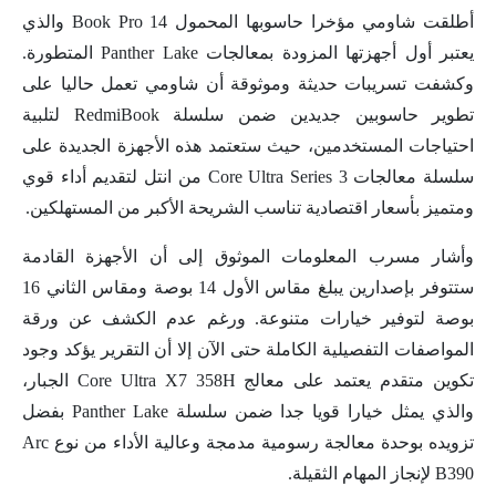
أطلقت شاومي مؤخرا حاسوبها المحمول Book Pro 14 والذي
يعتبر أول أجهزتها المزودة بمعالجات Panther Lake المتطورة.
وكشفت تسريبات حديثة وموثوقة أن شاومي تعمل حاليا على
تطوير حاسوبين جديدين ضمن سلسلة RedmiBook لتلبية
احتياجات المستخدمين، حيث ستعتمد هذه الأجهزة الجديدة على
سلسلة معالجات Core Ultra Series 3 من انتل لتقديم أداء قوي
ومتميز بأسعار اقتصادية تناسب الشريحة الأكبر من المستهلكين.
وأشار مسرب المعلومات الموثوق إلى أن الأجهزة القادمة
ستتوفر بإصدارين يبلغ مقاس الأول 14 بوصة ومقاس الثاني 16
بوصة لتوفير خيارات متنوعة. ورغم عدم الكشف عن ورقة
المواصفات التفصيلية الكاملة حتى الآن إلا أن التقرير يؤكد وجود
تكوين متقدم يعتمد على معالج Core Ultra X7 358H الجبار،
والذي يمثل خيارا قويا جدا ضمن سلسلة Panther Lake بفضل
تزويده بوحدة معالجة رسومية مدمجة وعالية الأداء من نوع Arc
B390 لإنجاز المهام الثقيلة.