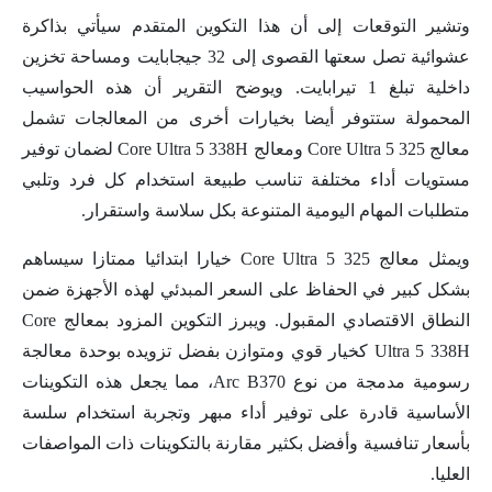
وتشير التوقعات إلى أن هذا التكوين المتقدم سيأتي بذاكرة
عشوائية تصل سعتها القصوى إلى 32 جيجابايت ومساحة تخزين
داخلية تبلغ 1 تيرابايت. ويوضح التقرير أن هذه الحواسيب
المحمولة ستتوفر أيضا بخيارات أخرى من المعالجات تشمل
معالج Core Ultra 5 325 ومعالج Core Ultra 5 338H لضمان توفير
مستويات أداء مختلفة تناسب طبيعة استخدام كل فرد وتلبي
متطلبات المهام اليومية المتنوعة بكل سلاسة واستقرار.
ويمثل معالج Core Ultra 5 325 خيارا ابتدائيا ممتازا سيساهم
بشكل كبير في الحفاظ على السعر المبدئي لهذه الأجهزة ضمن
النطاق الاقتصادي المقبول. ويبرز التكوين المزود بمعالج Core
Ultra 5 338H كخيار قوي ومتوازن بفضل تزويده بوحدة معالجة
رسومية مدمجة من نوع Arc B370، مما يجعل هذه التكوينات
الأساسية قادرة على توفير أداء مبهر وتجربة استخدام سلسة
بأسعار تنافسية وأفضل بكثير مقارنة بالتكوينات ذات المواصفات
العليا.