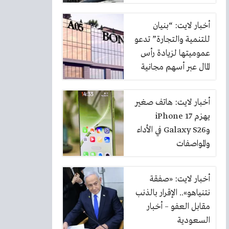
أخبار لايت: “بنيان
للتنمية والتجارة” تدعو
عموميتها لزيادة رأس
المال عبر أسهم مجانية
بنسبة 10%
أخبار لايت: هاتف صغير
يهزم iPhone 17
وGalaxy S26 في الأداء
والمواصفات
أخبار لايت: «صفقة
نتنياهو».. الإقرار بالذنب
مقابل العفو – أخبار
السعودية