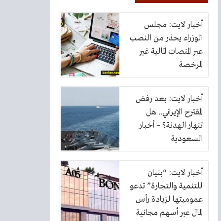
أخبار لايت: مجلس
الوزراء يحذر من النصب
عبر المنصات المالية غير
المرخصة
أخبار لايت: بعد رفض
المقترح الإيراني.. هل
تنهار الهدنة؟ – أخبار
السعودية
أخبار لايت: “بنيان
للتنمية والتجارة” تدعو
عموميتها لزيادة رأس
المال عبر أسهم مجانية