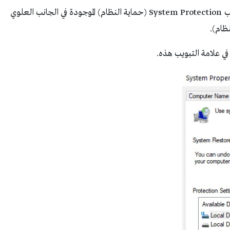
انقر بزر الماوس الأيسر أو انقر فوق علامة التبويب System Protection (حماية النظام) الموجودة في الجانب العلوي
” في علامة التبويب هذه.