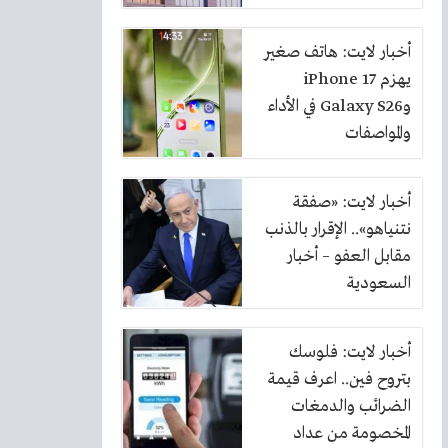
بنسبة 10%
أخبار لايت: هاتف صغير
يهزم iPhone 17
وGalaxy S26 في الأداء
والمواصفات
أخبار لايت: «صفقة
نتنياهو».. الإقرار بالذنب
مقابل العفو – أخبار
السعودية
أخبار لايت: فلوسك
بتروح فين.. اعرف قيمة
الضرائب والدمغات
المخصومة من عداد