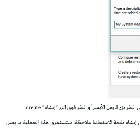
 بزر الماوس الأيسر أو النقر فوق الزر “إنشاء” create.
Windows 10 الخاص بك في إنشاء نقطة الاستعادة ملاحظة: ستستغرق هذه العملية ما يصل