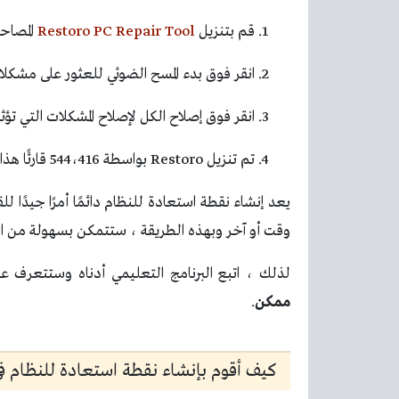
قم بتنزيل
Restoro PC Repair Tool
المصاحب
انقر فوق بدء المسح الضوئي للعثور على مشكلات Windows التي قد تسبب مشاكل في الكمب
انقر فوق إصلاح الكل لإصلاح المشكلات التي تؤثر
تم تنزيل Restoro بواسطة 544،416 قارئًا هذا الشهر.
يعد إنشاء نقطة استعادة للنظام دائمًا أمرًا جيدًا 
وقت أو آخر وبهذه الطريقة ، ستتمكن بسهولة من ا
لذلك ، اتبع البرنامج التعليمي أدناه وستتعرف ع
ممكن
.
كيف أقوم بإنشاء نقطة استعادة للنظام في indows 10