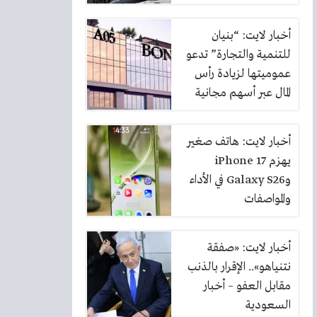
أخبار لايت: “بنيان
للتنمية والتجارة” تدعو
عموميتها لزيادة رأس
المال عبر أسهم مجانية
بنسبة 10%
أخبار لايت: هاتف صغير
يهزم iPhone 17
وGalaxy S26 في الأداء
والمواصفات
أخبار لايت: «صفقة
نتنياهو».. الإقرار بالذنب
مقابل العفو – أخبار
السعودية