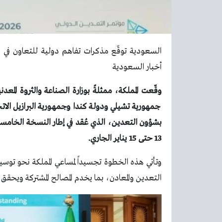
السعودية توقّع مذكرات تفاهم دولية للتعاون في مجال
أخبار السعودية
وقّعت المملكة، ممثلةً بوزارة الصناعة والثروة المعد
جمهورية تشيلي ودولة كندا وجمهورية البرازيل الاتح
بشؤون التعدين، الذي عُقد في إطار النسخة الخامس
13 حتى 15 يناير الجاري.
وتأتي هذه الخطوة تجسيداً لمساعي المملكة نحو توسيع
التعدين والمعادن، بما يخدم المصالح المشتركة ويحقق ال