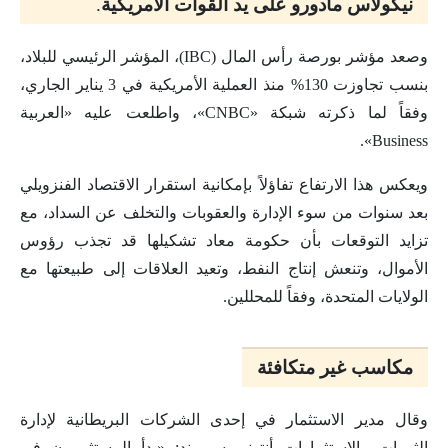
نيكولاس مادورو على يد القوات الأمريكية
.
وصعد مؤشر بورصة رأس المال (IBC)، المؤشر الرئيسي للبلاد،
بنسب تجاوزت 130% منذ العملية الأمريكية في 3 يناير الجاري،
وفقاً لما ذكرته شبكة «CNBC»، واطلعت عليه «العربية
Business».
ويعكس هذا الارتفاع تفاؤلاً بإمكانية استقرار الاقتصاد الفنزويلي
بعد سنوات من سوء الإدارة والعقوبات والتخلف عن السداد، مع
تزايد التوقعات بأن حكومة معاد تشكيلها قد تجذب رؤوس
الأموال، وتنعش إنتاج النفط، وتعيد العلاقات إلى طبيعتها مع
الولايات المتحدة، وفقاً للمحللين.
مكاسب غير متكافئة
وقال مدير الاستثمار في إحدى الشركات البريطانية لإدارة
الثروات والاستثمارات أنتوني سيموند: «بدأ المستثمرون في