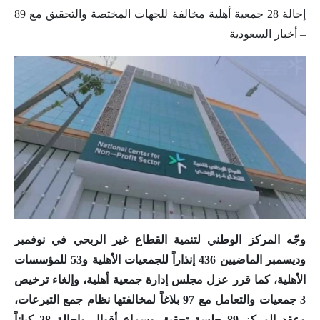
إحالة 28 جمعية أهلية مخالفة للجهات المختصة والتحقيق مع 89
– أخبار السعودية
وجّه المركز الوطني لتنمية القطاع غير الربحي في نوفمبر
وديسمبر الماضيين 436 إنذاراً للجمعيات الأهلية و53 للمؤسسات
الأهلية، كما قرر عزل مجلس إدارة جمعية أهلية، وإلغاء ترخيص
3 جمعيات والتعامل مع 97 بلاغاً لمخالفتها نظام جمع التبرعات،
وعقد المركز 89 جلسة تحقيق وسماع أقوال وإحالة 28 كياناً