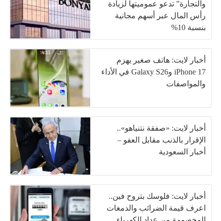
والتجارة” تدعو عموميتها لزيادة
رأس المال عبر أسهم مجانية
بنسبة 10%
أخبار لايت: هاتف صغير يهزم
iPhone 17 وGalaxy S26 في الأداء
والمواصفات
أخبار لايت: «صفقة نتنياهو»..
الإقرار بالذنب مقابل العفو –
أخبار السعودية
أخبار لايت: فلوسك بتروح فين..
اعرف قيمة الضرائب والدمغات
المخصومة من عداد الكهرباء