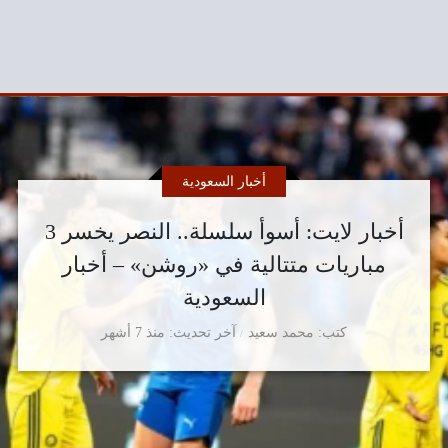
أخبار السعودية
أخبار لايت: أسوأ سلسلة.. النصر يخسر 3
مباريات متتالية في «روشن» – أخبار
السعودية
كتب
محمد سعيد
آخر تحديث
منذ 7 أشهر