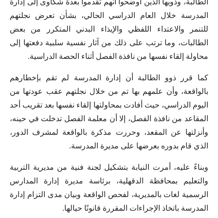
الطالبة، وذويها الذين أوضحوا أنهم تقدموا بعدة شكاوى إلى إدارة
المدرسة خلال العام الدراسي الحالي، بشأن تعرض نجلتهم
للتنمر والاعتداء اللفظي والإيذاء البدني المتكرر من بعض
الطالبات، وما ترتب على ذلك من آثار نفسية سلبية دفعتها إلى
محاولة إلقاء نفسها من نافذة الفصل أثناء الحصة الدراسية.
كما قرر ذوو الطالبة أن إدارة المدرسة لم تقم بإخطارهم
بالواقعة، وأن علمهم بها تم من خلال نجلتهم عقب عودتها من
اليوم الدراسي، حيث أفادت بمحاولتها إلقاء نفسها بعد تقريب أحد
المقاعد من نافذة الفصل، إلا أن معلمة الفصل تدخلت في حينه،
وأنزلتها عن المقعد، وحررت مذكرة بالواقعة لمشرف الدور،
الذي قام بدوره بعرضها على مديرة المدرسة.
وبناءً عليه، أمرت النيابة بتشكيل لجنة فنية من مديرية التربية
والتعليم بمحافظة الدقهلية، برئاسة مديرة إدارة المدارس
الرسمية لغات بالمديرية، لفحص الواقعة وبيان مدى التزام إدارة
المدرسة باتخاذ الإجراءات المقررة قانونًا حيالها.