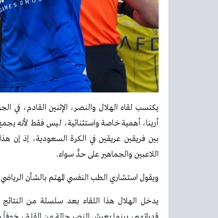
أرينا، أهمية خاصة واستثنائية، ليس فقط لأنه يجمع ال
بين فريقين عريقين في الكرة السعودية، إذ إن هذا ا
اللاعبين والجماهير على حدٍّ سواء.
ويقول استشاري الطب النفسي المهتم بالشأن الرياضي
يدخل الهلال هذا اللقاء بعد سلسلة من النتائج الإ
قدراتهم، بينما يعيش النصر حالة من القلق، خوفاً م