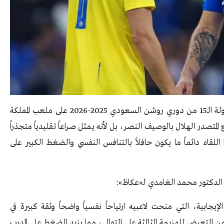
يكتسب لقاء الهلال والنصر، الإثنين القادم، في الجولة الـ15 من دوري روشن السعودي 2025-2026 على ملعب المملكة
متصدر الهلال بالوصيف النصر، بل لأنه يمثل صراعاً تقليدياً متجذراً
للقاء دائماً ما يكون حافلاً بالتنافس النفسي والضغط الكبير على
 الدكتور محمد الغامدي لـ«عكاظ»:
يجابية، التي منحت لاعبيه ارتياحاً نفسياً واضحاً وثقة كبيرة في
ن التعرض للهزيمة الثالثة على التوالي، مما يزيد الضغط على المدرب