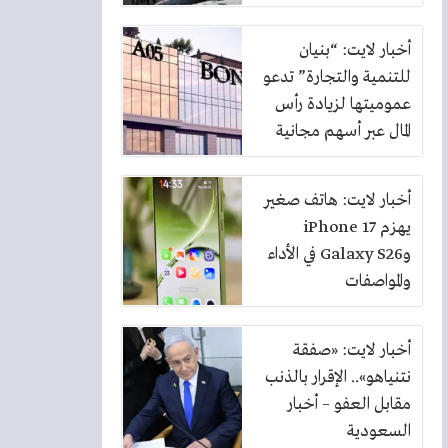
أخبار لايت: “بنيان
للتنمية والتجارة” تدعو
عموميتها لزيادة رأس
المال عبر أسهم مجانية
بنسبة 10%
أخبار لايت: هاتف صغير
يهزم iPhone 17
وGalaxy S26 في الأداء
والمواصفات
أخبار لايت: «صفقة
نتنياهو».. الإقرار بالذنب
مقابل العفو – أخبار
السعودية