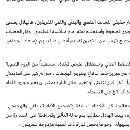
تبار حقيقي للجانب النفسي والبدني والفني للفريقين، فالهلال يسعى
جاوز الضغوط واستعادة ثقته أمام منافسه التقليدي، وكل المعطيات
فالجميع يترقب من اللاعبين تقديم أفضل ما لديهم لإسعاد الجماهير
ضغط العالي واستغلال الفرص المرتدة، مستفيداً من الروح المعنوية
ف عبر تعزيز خط الدفاع وتنويع الهجمات، مع التركيز على استغلال
ً، فكل قرار تكتيكي أو تغيير خلال المباراة يمكن أن يغير مجرى اللقاء
 أثر بالغ على النتيجة».
بمعالجة كل الأخطاء السابقة وتصحيح الأداء الدفاعي والهجومي،
ه، بينما الهلال مطالب بمواصلة التألق والمحافظة على الصدارة من
سهولة، وهو ما يجعل المباراة ذات أهمية مزدوجة للفريقين».