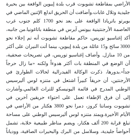
الأراضي بمقاطعة تشوبوت قرب بلدة إيبوين الواقعة بين بحيرة
جليدية وتلال غابات.وأضافت أن الحريق اندلع الإثنين الماضي في
بويرتو باتريادا الواقعة على بعد نحو 1700 كلم جنوب غرب
العاصمة الأرجنتينية بيونس آيرس في منطقة باتاغونيا.من جانبه،
أكد إغناسيو توريس، حاكم مقاطعة تشوبوت أنه تم إجلاء نحو
3000 سائح و15 عائلة من بلدة إيبوين، بينما أتت النيران على أكثر
من 10 منازل. وأضاف إغناسيو توريس، في تصريحات صحفية،
أن الوضع في المنطقة بات أكثر هدوءاً ولكنه «ما زال حرجاً
جداً».بدورها، ذكرت الوكالة الفيدرالية لحالات الطوارئ في
الأرجنتين، أن حريقاً كبيراً اشتعل في متنزه لوس أليرسيس
الوطني المدرج في قائمة اليونيسكو للتراث العالمي.وأشارت
إلى أن فرق الإطفاء تعمل على احتواء حريقين آخرين في
تشوبوت وسانتا كروز، دمرا نحو 3800 هكتار من الأراضي في
الأيام الأخيرة.ويمتد متنزه لوس أليرسيس الوطني على مساحة
تبلغ قرابة 200 ألف هكتار، ويضم مناظر طبيعية خلابة، تشمل
أحواضاً جليدية، وسلاسل من البرك والبحيرات الصافية، وودياناً