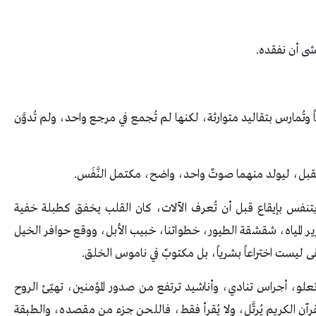
ى أن نفقده.
ً وتُمارس بتقاليد متوارثة، لكنها لم تُجمع في مرجع واحد، ولم تُدوَّن
المستقبل، ليولد منهما صوتٌ واحد، واضح، مكتمل النَّفَس.
ن يتنفس بإيقاع قبل أن تُعرف الآلات، كان القلب يخفق كطبلة خفية
 المياه، شقشقة الطيور، خطواتنا، خبيب الأبل، ووقع حوافر الخيل
قى ليست اختراعاً بشرياً، بل مكتوبٌ في ناموس الخلق.
علو، أجراس تنادي، وأناشيد ترتفع من صدور المؤمنين، تهيّئ الروح
آن الكريم يُرتَّل، ولا يُقرأ فقط، فاللحن جزء من مقصده، والطبقة