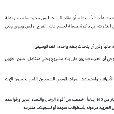
 معبداً صوتياً، يتعلم أن مقام الراست ليس مجرد سلم، بل بداية
 من النقرات، بل ذاكرة عميقة لجسدٍ عاش الفرح، رقص وتلوى وبكى
جانباً وقرر أن يتحدث بلغة واحدة، لغة الموسيقى.
 توحي أن العرب قادرون على بناء مشروع بحثي متكامل، متين، طويل
الأطراف، واستعادت أصوات المؤدين الشعبيين الذين يحملون الإرث
في السعودية وحدها تم تسجيل 14 مقاماً حجازياً وأكثر من 160 إيقاعاً، جُمعت من أفواه الرجال والنساء الذين ورثوا هذه
قى العربية مرهونة بأسطوانات قديمة أو تسجيلات متفرقة.