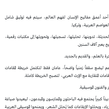
 أحد أعمق مفاتيح الإنسان لفهم العالم، سيتم فيه توثيق شامل
لعواصم العربية، وتركيا.
حديثة، تدوينها، تحليلها، تسجيلها، وتحويلها إلى مكتبات رقمية،
يعبر آلاف السنين.
كرة بالعلم، والقديم بالجديد.
م ليضع سقفاً زمنياً واضحاً، عامان فقط لتكتمل خريطة المقامات
قامات المتقاربة مع الإرث العربي، لتصبح الخريطة كاملة.
والفنون الموسيقية.
ً كبيراً يجتمع فيه الباحثون والممارسون والمبدعون، ليعيدوا صياغة
زياء، ويحللوا الإيقاعات كما يُحلل الشعر، ويمنحوا الموسيقى العربية