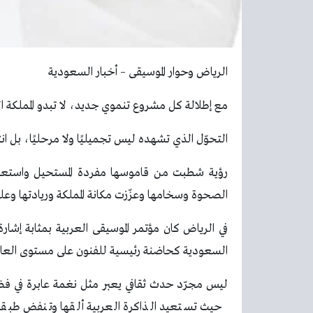
الرياض وحوار الموسيقى – أخبار السعودية
مع إطلالة كل مشروع تنموي جديد، لا تبدو المملكة ا
التحوّل الذي تشهده ليس تجميليًا ولا مرحليًا، بل انت
رؤية شطبت من قاموسها مفردة المستحيل واستعا
الصحوة وسخامها وعزّزت مكانة المملكة وريادتها وعل
في الرياض كان مؤتمر الموسيقى العربية بمثابة إشارة
السعودية كحاضنة رئيسية للفنون على مستوى العال
ليس مجرّد حدث ثقافي يعبر مثل نغمة عابرة في فضاء
حيث تستعيد الذاكرة العربية ألقها وتنفض طبقات ا