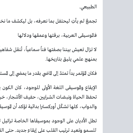
الطبيعي.
تجمعٌ لم يأتِ ليحتفل بما نعرفه، بل ليكشف ما نخش
فالموسيقى العربية، برقتها وعمقها ودلالها
لا تزال تعيش بيننا بصفتها فناً سماعياً، تُنقل شفاهيا
بمنهج علمي يليق بتاريخها.
فكان المؤتمر يداً تمتدّ إلى الماضي بقدر ما يمضي إلى 
الإيقاع والموسيقى اللغة الأولى للوجود، كان الكو
تحفظ الحياة ونبضات الشرايين، حفيف الأشجار، خرير
والدواب، كلها تشكّل أوركسترا بدائية تؤكد أن الموسي
تطل الأديان على الوجود بموسيقاها الخاصة تراتيل ت
للسمو وتعيد ترتيب القلب على إيقاع جديد. حتى القر