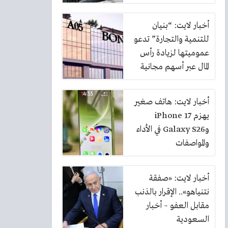
أخبار لايت: “بنيان
للتنمية والتجارة” تدعو
عموميتها لزيادة رأس
المال عبر أسهم مجانية
بنسبة 10%
أخبار لايت: هاتف صغير
يهزم iPhone 17
وGalaxy S26 في الأداء
والمواصفات
أخبار لايت: «صفقة
نتنياهو».. الإقرار بالذنب
مقابل العفو – أخبار
السعودية