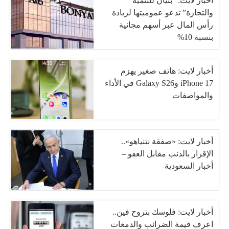
أخبار لايت: “بنيان للتنمية
والتجارة” تدعو عموميتها لزيادة
رأس المال عبر أسهم مجانية
بنسبة 10%
أخبار لايت: هاتف صغير يهزم
iPhone 17 وGalaxy S26 في الأداء
والمواصفات
أخبار لايت: «صفقة نتنياهو»..
الإقرار بالذنب مقابل العفو –
أخبار السعودية
أخبار لايت: فلوسك بتروح فين..
اعرف قيمة الضرائب والدمغات