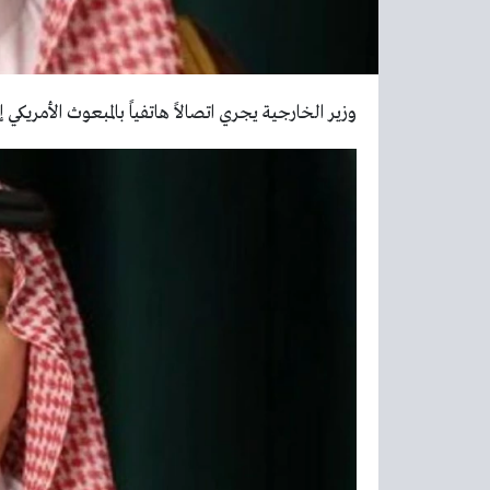
وزير الخارجية يجري اتصالاً هاتفياً بالمبعوث الأمريكي