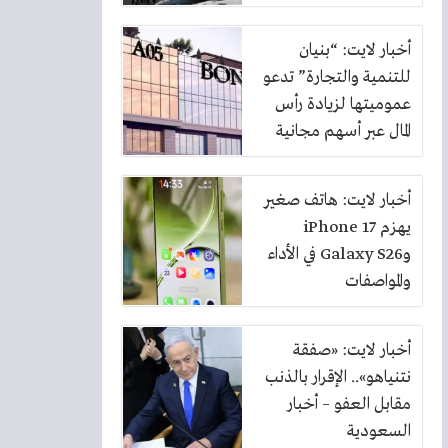
أخبار لايت: “بنيان
للتنمية والتجارة” تدعو
عموميتها لزيادة رأس
المال عبر أسهم مجانية
بنسبة 10%
أخبار لايت: هاتف صغير
يهزم iPhone 17
وGalaxy S26 في الأداء
والمواصفات
أخبار لايت: «صفقة
نتنياهو».. الإقرار بالذنب
مقابل العفو – أخبار
السعودية