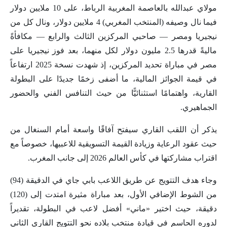
مولاي عبدالله بالعاصمة المغربية الرباط، على 10 ملايين دولار
فيما نال وصيفه (المنتخب المغربي) 4 ملايين دولار، ونال كل من
نيجيريا ومصر — صاحبي المركزين الثالث والرابع — مكافأةً
ماليةً قدرها 2.5 مليون دولار لكل منهما، بعد فوز نيجيريا على
مصر في مباراة تحديد المركزين، إذ شهدت نسخة 2025 ارتفاعاً
في قيمة الجوائز المالية، ما أضفى زخمًا جديدًا على البطولة
القارية، واهتمامًا استثنائيًّا من حيث التنافس الفني والحضور
الجماهيري.
يذكر أن اللقب القاري سيفتح آفاقًا واسعة أمام السنغال من
حيث عقود الرعاية وزيادة القيمة التسويقية للاعبيها، خصوصاً مع
اقتراب مشاركتها في كأس العالم 2026 إلى جانب المغرب.
وجاء هدف التتويج عن طريق اللاعب بابي جاي في الدقيقة (94)
من الشوط الإضافي الأول، بعد مباراة مثيرة امتدت إلى (120)
دقيقة، حيث اختير «ماني» أفضل لاعب في البطولة، تقديراً
لدوره الحاسم في قيادة منتخب بلاده نحو التتويج القاري الثاني