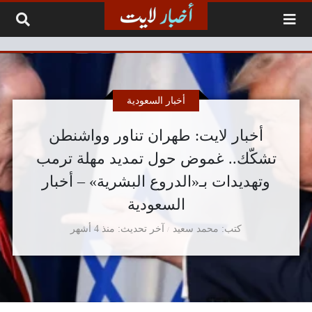
لتخطي إلى المحتوى
أخبار السعودية
أخبار لايت: طهران تناور وواشنطن
تشكّك.. غموض حول تمديد مهلة ترمب
وتهديدات بـ«الدروع البشرية» – أخبار
السعودية
كتب
محمد سعيد
آخر تحديث
منذ 4 أشهر