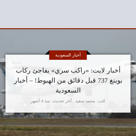
أخبار السعودية
أخبار لايت: «راكب سري» يفاجئ ركاب
بوينغ 737 قبل دقائق من الهبوط! – أخبار
السعودية
كتب
محمد سعيد
آخر تحديث
منذ 4 أشهر