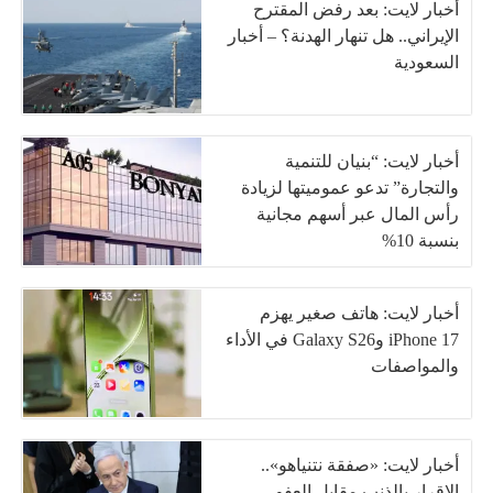
أخبار لايت: بعد رفض المقترح
الإيراني.. هل تنهار الهدنة؟ – أخبار
السعودية
أخبار لايت: “بنيان للتنمية
والتجارة” تدعو عموميتها لزيادة
رأس المال عبر أسهم مجانية
بنسبة 10%
أخبار لايت: هاتف صغير يهزم
iPhone 17 وGalaxy S26 في الأداء
والمواصفات
أخبار لايت: «صفقة نتنياهو»..
الإقرار بالذنب مقابل العفو –