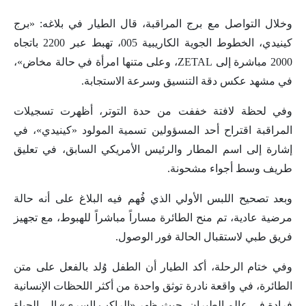
وخلال التواصل مع برج المراقبة، قال الطيار في بلاغه: «برج
كينيدي، الخطوط الجوية الكاريبية 005، تهبط عبر 2200 باتجاه
2000 مباشرة إلى ZETAL، وعلى متنها امرأة في حالة مخاض»،
في مشهد عكس دقة التنسيق وسرعة الاستجابة.
وفي لحظة لافتة خففت من حدة التوتر، أظهرت تسجيلات
المراقبة اقتراح أحد المسؤولين تسمية المولود «كينيدي»، في
إشارة إلى اسم المطار والرئيس الأمريكي السابق، في تعليق
طريف وسط أجواء مشحونة.
وبعد تصحيح اللبس الأولي الذي فُهم فيه البلاغ على أنه حالة
مرضية عادية، تم منح الطائرة مساراً مباشراً للهبوط، مع تجهيز
فريق طبي لاستقبال الحالة فور الوصول.
وفي ختام الرحلة، أكد الطيار أن الطفل وُلد بالفعل على متن
الطائرة، في واقعة نادرة توثق واحدة من أكثر اللحظات الإنسانية
فرادة في عالم الطيران، حيث ظهر «الراكب السري» إلى الحياة