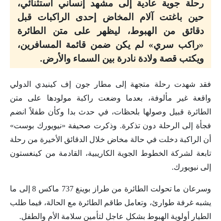
رحلة جوية عادية إلى مشهد إنساني استثنائي،
حين باغتت آلام المخاض إحدى الراكبات قبل
دقائق من الهبوط، ليظهر على متن الطائرة
«راكب سري» لم يكن ضمن قائمة المسافرين،
ويكتب قصة ولادة نادرة بين السماء والأرض.
فقد شهدت رحلة متجهة إلى مطار جون إف كينيدي الدولي
واقعة غير مألوفة، بعدما وضعت راكبة مولودها على متن
الطائرة قبيل وصولها بلحظات، في حدث بدا وكأن طفلاً انضم
فجأة إلى الرحلة دون تذكرة. وذكرت صحيفة «نيويورك بوست»
أن الراكبة دخلت في حالة مخاض خلال الدقائق الأخيرة من رحلة
تابعة لشركة الخطوط الجوية الكاريبية، القادمة من كينغستون
إلى نيويورك.
وسرعان ما تحولت الطائرة من طراز بوينغ 737 ماكس 8 إلى ما
يشبه غرفة طوارئ، وتعامل طاقم الطائرة مع الحالة، فيما طلب
الطيار أولوية الهبوط بشكل عاجل لتأمين سلامة الأم والطفل.