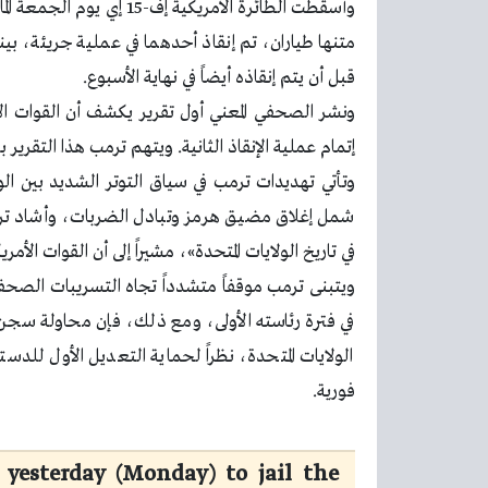
وأُسقطت الطائرة الأمريكية
متنها طياران، تم إنقاذ أحدهما في عملية جريئة، ب
قبل أن يتم إنقاذه أيضاً في نهاية الأسبوع.
ونشر الصحفي المعني أول تقرير يكشف أن القوات الأم
إتمام عملية الإنقاذ الثانية. ويتهم ترمب هذا التقرير 
وتأتي تهديدات ترمب في سياق التوتر الشديد بين ال
شمل إغلاق مضيق هرمز وتبادل الضربات، وأشاد ترمب
في تاريخ الولايات المتحدة»، مشيراً إلى أن القوات الأمر
ويتبنى ترمب موقفاً متشدداً تجاه التسريبات الصحفي
في فترة رئاسته الأولى، ومع ذلك، فإن محاولة سج
الولايات المتحدة، نظراً لحماية التعديل الأول ل
فورية.
yesterday (Monday) to jail the