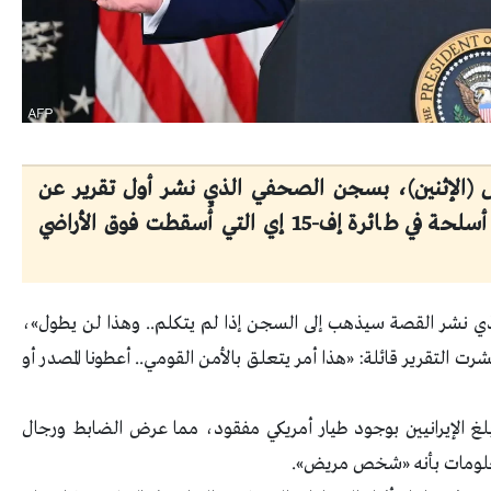
س (الإثنين)، بسجن الصحفي الذي نشر أول تقرير عن
عملية بحث القوات الأمريكية عن ضابط أسلحة في طائرة إف-15 إي التي أُسقطت فوق الأراضي
ي نشر القصة سيذهب إلى السجن إذا لم يتكلم.. وهذا لن يطول»،
شرت التقرير قائلة: «هذا أمر يتعلق بالأمن القومي.. أعطونا المصدر أو
بلغ الإيرانيين بوجود طيار أمريكي مفقود، مما عرض الضابط ورجال
علومات بأنه «شخص مريض».