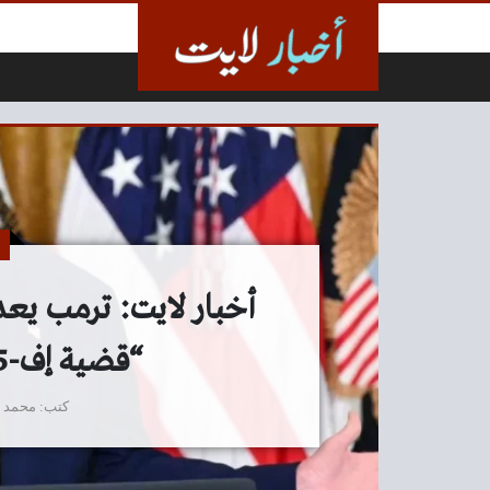
لتخطي إلى المحتوى
أخبار لايت: ترمب يع
“قضية إف-15” – أخبار السعودية
كتب
محمد 