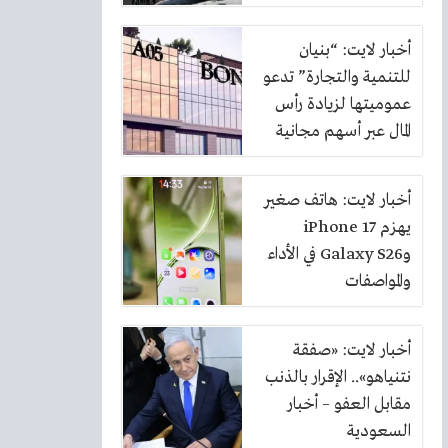
أخبار لايت: “بنيان
للتنمية والتجارة” تدعو
عموميتها لزيادة رأس
المال عبر أسهم مجانية
بنسبة 10%
أخبار لايت: هاتف صغير
يهزم iPhone 17
وGalaxy S26 في الأداء
والمواصفات
أخبار لايت: «صفقة
نتنياهو».. الإقرار بالذنب
مقابل العفو – أخبار
السعودية