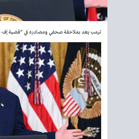
ترمب يعد بملاحقة صحفي ومصادره في “قضية إف-15” – أخبار السعودية