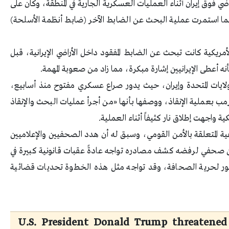
 إف-15 إي يوم الجمعة الماضي فوق إيران أثناء العمليات العسكرية الجارية في المنطقة، وكان على
ينما استمرت عملية البحث عن الضابط الآخر (ضابط أنظمة الأسلحة)
ريكية كانت تبحث عن الضابط المفقود داخل الأراضي الإيرانية، قبل
بأنه أعطى الإيرانيين إشارة مبكرة، مما زاد من صعوبة المهمة.
ولايات المتحدة وإيران، حيث يدور صراع عسكري مفتوح منذ أسابيع،
 بعملية الإنقاذ، ووصفها بأنها «من أجرأ عمليات البحث والإنقاذ
يكية واجهت إطلاق نار كثيفاً أثناء العملية.
ة المتعلقة بالأمن القومي، وسبق له أن هدد الصحفيين والإعلاميين
ن صحفي لرفضه كشف مصادره تواجه عادةً عقبات قانونية كبيرة في
لدستور لحرية الصحافة، وقد تواجه مثل هذه الخطوة تحديات قضائية
U.S. President Donald Trump threatened 