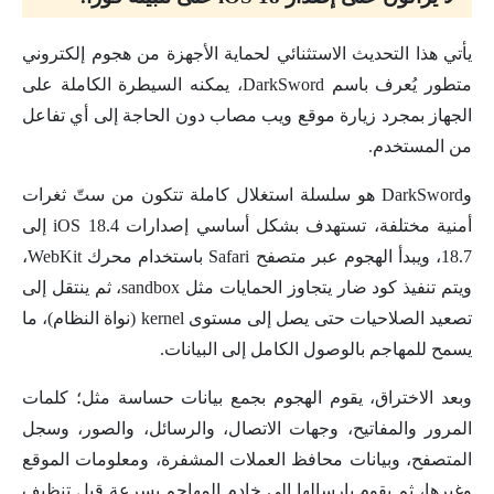
يأتي هذا التحديث الاستثنائي لحماية الأجهزة من هجوم إلكتروني
متطور يُعرف باسم DarkSword، يمكنه السيطرة الكاملة على
الجهاز بمجرد زيارة موقع ويب مصاب دون الحاجة إلى أي تفاعل
من المستخدم.
وDarkSword هو سلسلة استغلال كاملة تتكون من ستّ ثغرات
أمنية مختلفة، تستهدف بشكل أساسي إصدارات iOS 18.4 إلى
18.7، ويبدأ الهجوم عبر متصفح Safari باستخدام محرك WebKit،
ويتم تنفيذ كود ضار يتجاوز الحمايات مثل sandbox، ثم ينتقل إلى
تصعيد الصلاحيات حتى يصل إلى مستوى kernel (نواة النظام)، ما
يسمح للمهاجم بالوصول الكامل إلى البيانات.
وبعد الاختراق، يقوم الهجوم بجمع بيانات حساسة مثل؛ كلمات
المرور والمفاتيح، وجهات الاتصال، والرسائل، والصور، وسجل
المتصفح، وبيانات محافظ العملات المشفرة، ومعلومات الموقع
وغيرها، ثم يقوم بإرسالها إلى خادم المهاجم بسرعة قبل تنظيف