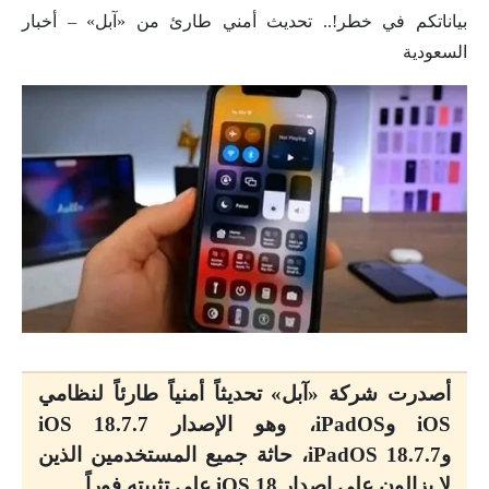
بياناتكم في خطر!.. تحديث أمني طارئ من «آبل» – أخبار
السعودية
أصدرت شركة «آبل» تحديثاً أمنياً طارئاً لنظامي
iOS وiPadOS، وهو الإصدار iOS 18.7.7
وiPadOS 18.7.7، حاثة جميع المستخدمين الذين
لا يزالون على إصدار iOS 18 على تثبيته فوراً.