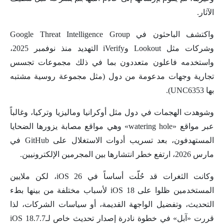
الآثار.
واكتشف الباحثون في Google Threat Intelligence Group
وشركات مثل Lookout وiVerify التهديد منذ نوفمبر 2025،
واستخدمه فاعلون متعددون بما في ذلك مجموعات تجسس
تجارية وجهات مدعومة من دول (مثل مجموعة روسية مشتبه
بها UNC6353).
وشوهدت الهجمات في دول مثل أوكرانيا وماليزيا وتركيا، وغالباً
عبر مواقع «watering hole» وهي مواقع مصابة يزورها الضحايا
المستهدفون، بعد تسريب أدوات الاستغلال على GitHub في
مارس 2026، ارتفع خطر انتشارها بين المجرمين الإلكترونيين.
وكانت الثغرات قد حُلّت أساساً في iOS 26، لكن ملايين
المستخدمين ظلوا على iOS 18 لأسباب مختلفة من بينها بطء
التحديث، وتفضيل الواجهة القديمة، أو سياسات الشركات، لذا
قررت «آبل» في خطوة نادرة إصدار تحديث خاص لـiOS 18.7.7