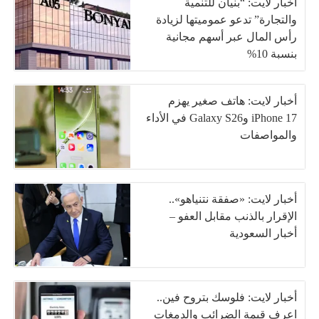
أخبار لايت: “بنيان للتنمية
والتجارة” تدعو عموميتها لزيادة
رأس المال عبر أسهم مجانية
بنسبة 10%
أخبار لايت: هاتف صغير يهزم
iPhone 17 وGalaxy S26 في الأداء
والمواصفات
أخبار لايت: «صفقة نتنياهو»..
الإقرار بالذنب مقابل العفو –
أخبار السعودية
أخبار لايت: فلوسك بتروح فين..
اعرف قيمة الضرائب والدمغات