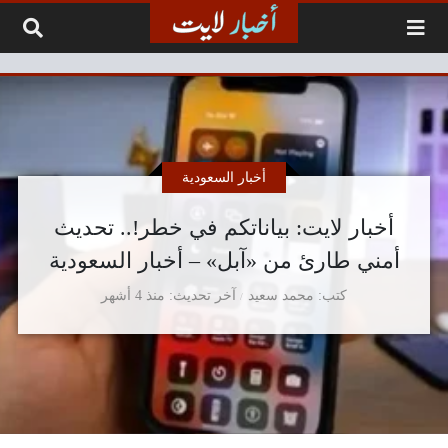
لتخطي إلى المحتوى
أخبار السعودية
أخبار لايت: بياناتكم في خطر!.. تحديث
أمني طارئ من «آبل» – أخبار السعودية
كتب
محمد سعيد
آخر تحديث
منذ 4 أشهر