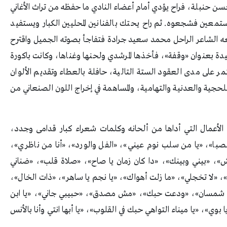
سن حنبلة، فراح يؤدي أمام أعضاء النادي ما حفظه من تراث الأغاني
لمستمعين فشجعوه. ثم راح يحتك بالفنانين المحليين الكبار ويستفيد
وير تجربته. وذات يوم من عام 1951 سمعه الشاعر الراحل محمد سعيد جرادة فتفاجأ بصوته الجميل واقترح
 بعنوان «وقفة»، فأخذها المرشدي ولحنها وغناها، وكانت باكورة
مر على مدى العقود الستة التالية، حافلة بالعطاء وتقديم الألوان
للحجية والعدنية والتهامية، والمساهمة في إخراج اللون الصنعاني من
ن الأعمال التي أداها من ألحانه وكلمات شعراء كبار قدامى وجدد،
لصبا»، «يا من سلب نوم عيني»، «الفل والورد»، «أنا من ناظري»،
، «بيني وبينك»، «دا كان زمان يا صاح»، «صلاة قلب»، «ضناني
، «لا تخجلي»، «ما زلت أهواك»، «يا نجم يا ساهر»، «ذات الخال»،
 شمسان»، «ودعت حبك»، «مش مصدق»، «حبيبي جاني»، «يا ابن
وي»، «يا ميناء التواهي حبك في القلوب»، «يا أبها انتي وأنا بالأنس