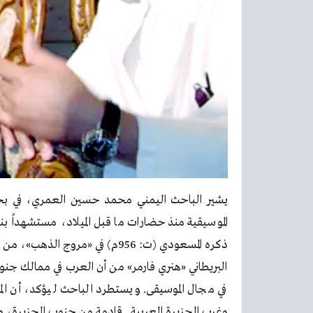
يشير الباحث اليمني محمد حسين العمري، في بحث ل
الموسيقية منذ حضارات ما قبل الميلاد، مستشهداً ب
ذكره المسعودي (ت: 956م) في «مرو
البريطاني «هنري فارمر» من أن العرب في ممالك جنوب 
في مجال الموسيقى. ويستطرد الباحث ليؤكد، أن الم
وغرب الجزيرة العربية.. قادمة من جنوب الجزيرة، وأ