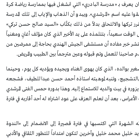
كان يعرف بـ «مدرسة البادري» التي انشغل فيها بممارسة رياضة كرة
وا عليه اسم «المرشدي». ويبدو أن الذهاب والإياب إلى تلك المدرسة
متراً أنهكا قواه، فقرر تركها والالتحاق بدلاً من ذلك بكتَّاب «السيد صالح حسن تركي»
لوقت سعيداً، بتتلمذه على يد الأخير الذي كان مؤلف أغانٍ ومغنياً
نتشر خبر مفاده أن مستشفى الجيش الهندي بحاجة إلى ممرضين من
 صاحبنا للعمل وتم قبوله وعين مترجماً بين الطبيب والمريض.
غير بوالده، الذي كان يهوى الغناء ويجيده ويؤديه كل يوم، وحينما
بل بالتشجيع، وتنبه لموهبته استاذه أحمد حسن عبداللطيف، فشجعه
ن يزوره في بيت والديه للاستماع إليه. وهذا بدوره حمس الفتى المرشدي
الأعراس، بعد أن تعلم العزف على عود اشتراه له أحد أقاربه في فترة
ته الشهرة التي اكتسبها في فترة قصيرة إلى الانضمام إلى «الندوة
ة العدنية» (نادٍ فني تأسس سنة 1949 على يد خليل محمد خليل وآخرين لتكون امتداداً للتطور الثقافي والأدبي