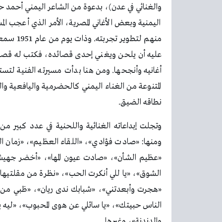
والغنائي في عدن)، بدعوة من الشاعر اليمني أحمد ح
اليمنية وبعض الأغاني المصرية، الأمر الذي أعجب ا
منهم لتط
عليه أن يلحن ويغني إحدى قصائده، فكتب له قصيدة
أغانيه وأنجحها. ومن هنا بدأت مسيرته الفنية لتست
المتنوعة من الغناء اليمني كالحضرمية واليافعية وا
نطاقه الضيق.
وتجلت إبداعاته الغنائية واللحنية في عدد كبير م
ومنها: «صادت فؤادي»، «اللقاء العظيم»، «زمان ا
«عظيم الشأن»، «صادت عيون المها»، «أخضر جهيش»
الشوق»، «يا للي أنكرت الحب»، «نظرة من مقلتيها»
«هجرت وأبعدتني»، «شبابك ندى ريان»، «ظبي من
الناس حبيتك»، «يا سائلي عن هوى المحبوب»، «ليه يا ب
والدندنة»، وغيرها.