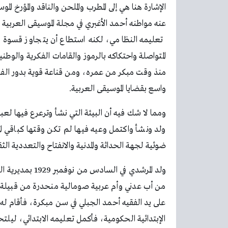
الإشارة هنا هي إلى المطرب والملحن والناقد والمؤرخ 
تعليمه النظامي، لكنه استطاع أن يتجاوز قسوة ظر
المتواصلة واحتكاكه بالرموز والقامات الفكرية والوط
منذ وقت مبكر من عمره، ومن قناعة قوية بدور الفن ف
واسع بقضايا الموسيقى العربية.
ومما لا شك فيه أن البيئة التي نشأ وترعرع فيها لعب
ولد ونشأ واكتمل وعيه فيها لم تكن وقتها كباقي ا
ضوئية لجهة الحداثة والمدنية والانفتاح والتعددية ا
ولد المرشدي في 
من أب عدني وأم عربية صومالية منحدرة من قبيلة دار
على يد الفقيه أحمد الجبلي في سن مبكرة، فأقام له و
الإبتدائية الحكومية، فأكمل تعليمه الابتدائي، ليل