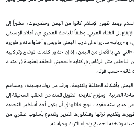
سلام وبعد ظهور الإسلام كانوا من اليمن وحضرموت، مشيراً إلى
يقاع إلى الغناء العربي. وطبقاً للباحث العمري فإن أعلام الموسيقى
لي» و«زرياب» ساروا على درب اليمني طويس وأخذوا منه وطوروه
«التي هي بالأصل من اليمن، إذ إن جذور كلمات الموشح وتراكيبه
الباحثين مثل الرفاعي في كتابه «الحميني الحلقة المفقودة في امتداد
ده غانم» حسب قوله.
ليمني بأشكاله المختلفة والمتنوعة، ورائد من رواد تجديده، ومساهم
ساحة العربية، ومؤرخ لتاريخه الطويل الممتد من الحقب السحيقة إلى
لى مدى ستة عقود، نجح خلالها في أن يكون أحد أساطين التجديد
طويرها وتقديم تراثها وفلكلورها الغزير والمتنوع بأسلوب عبقري من
صيلة وشغفه العميق بإحياء التراث وحراسته.