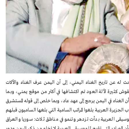
ه عن تاريخ الغناء اليمني، إلى أن اليمن عرف الغناء والآلات
نقوش كثيرة لآلة العود تم اكتشافها في أكثر من موقع يمني، وبما
ج الذهب»، من أن الغناء في اليمن يرجع إلى عهد عاد، وبما خلص إلى قوله المستشرق
الجزيرة العربية بلغوا المراتب السامية التي بلغها الساميون قبلهم
وسيقى العربية بدأت تزدهر وتنمو في مناطق ثلاث: سوريا والعراق
ن المصادر التي تؤرخ للموسيقى العربية لا تخلو من ذكر اليمن ودور