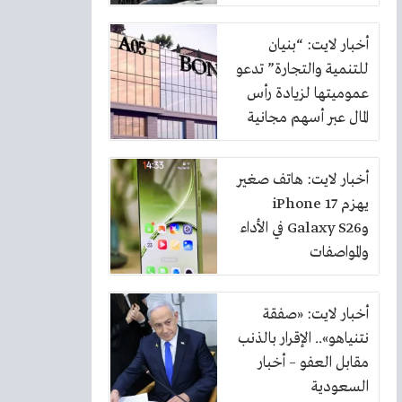
أخبار لايت: “بنيان
للتنمية والتجارة” تدعو
عموميتها لزيادة رأس
المال عبر أسهم مجانية
بنسبة 10%
أخبار لايت: هاتف صغير
يهزم iPhone 17
وGalaxy S26 في الأداء
والمواصفات
أخبار لايت: «صفقة
نتنياهو».. الإقرار بالذنب
مقابل العفو – أخبار
السعودية