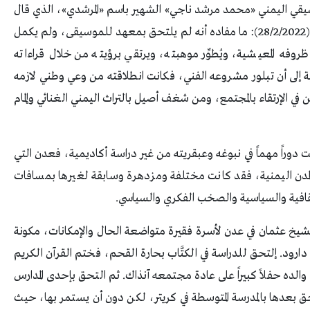
الموسيقي اليمني «محمد مرشد ناجي» الشهير باسم «المرشدي»، الذي قال
عنه مواطنه أحمد الأغبري في مجلة الموسيقى العربية (28/2/2022): ما مفاده أنه لم يلتحق بمعهد للموسيقى، ولم يكمل
وفه المعيشية، ويُطوِّر موهبته، ويرتقي برؤيته من خلال قراءاته
نية إلى أن تبلور مشروعه الفني، فكانت انطلاقته من وعي وطني لازمه
ي الإرتقاء بالمجتمع، ومن شغف أصيل بالتراث اليمني الغنائي وإلمام
ت دوراً مهماً في نبوغه وعبقريته من غير دراسة أكاديمية، فعدن التي
لمدن اليمنية، فقد كانت مختلفة ومزدهرة وسابقة لغيرها بمسافات
لثقافية والسياسية والصخب الفكري والسياسي.
السادس من نوفمبر 1929 بمديرية الشيخ عثمان في عدن لأسرة فقيرة متواضعة الحال والإمكانات، مكونة
ود. إلتحق للدراسة في الكتَّاب بحارة القحم، فختم القرآن الكريم
الده حفلاً كبيراً على عادة مجتمعه آنذاك. ثم التحق بإحدى المدارس
تحق بعدها بالمدرسة المتوسطة في كريتر، لكن دون أن يستمر بها، حيث