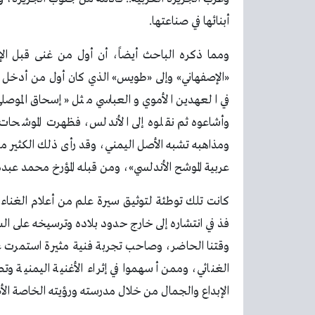
أبنائها في صناعتها.
ومما ذكره الباحث أيضاً، أن أول من غنى قبل الإ
«الإصفهاني» وإلى «طويس» الذي كان أول من أدخل الإ
في العهدين الأموي والعباسي مثل «إسحاق الموص
وأشاعوه ثم نقلوه إلى الأندلس، فظهرت الموشحات 
ومذاهبه تشبه الأصل اليمني، وقد رأى ذلك الكثير من 
عربية الموشح الأندلسي»، ومن قبله المؤرخ محمد عب
كانت تلك توطئة لتوثيق سيرة علم من أعلام الغناء ا
فذ في انتشاره إلى خارج حدود بلاده وترسيخه على ال
وقتنا الحاضر، وصاحب تجربة فنية مثيرة استمرت ع
الغنائي، وممن أسهموا في إثراء الأغنية اليمنية وت
الإبداع والجمال من خلال مدرسته ورؤيته الخاصة الأ