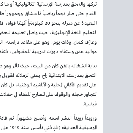
تركها والتحق بمدرسة الإرسالية الكاثوليكية أو ما 
القدم حتى صار نجماً رياضياً ذا عشاق وجمهور أطلق
البعيدة عن منزله بنحو 20 كيلو
لتعليم اللغة الإنجليزية، حيث واصل تعليمه لبعض ا
وعازف كمان. وذات يوم، وهو على مقاعد دراسته، ا
مواليد عدن وستقام دورات تدريبية للمقبولين، فتقدم
بداية انشغاله بالفن كان من البيت، حيث تأثر وهو ص
التحق بمدرسته الابتدائية راح يغني لزملائه فقو
على تقديم الأغاني المحلية والأناشيد الوطنية، بل كا
لتجاوز خجله والوقوف على المسارح للغناء في حفلات 
قياسية.
ورويداً رويداً انتشر اسمه وأصبح مشهوراً. ثم قاد
الموسيقي