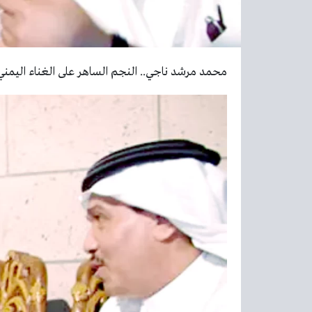
محمد مرشد ناجي.. النجم الساهر على الغناء اليمني