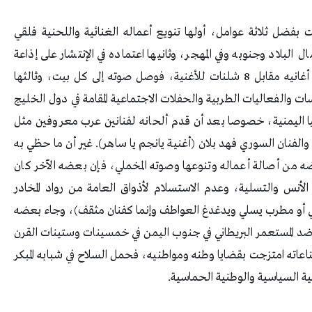
فضل ثلاثة عوامل، أولها تنويع أعماله الغنائية واللحنية فلقي
لبلاد وجنوبه وفي المهجر، وثانيها اعتماده في الإنتشار على إذاعة
عدن، منذ تأسيسها سنة 1954، التي كانت تسجل أغانيه مقابل 8 شلنات للأغنية، فوصل صوته إلى كل بيت، وثالثها
 والفعاليات الطربية والحفلات الاجتماعية المقامة في دول الخليج
يا اليمنية، خصوصا بعد أن قدم ألحانه لفنانين عرب معروفين مثل
لفنان السوري فهد بلان (أغنية يانجم يا ساهر). غير أن ما حظي به
ه من أصالة أعماله وتنوعها وصوته المخملي، فإن بعضه الآخر كان
لأنس والتسلية، وعدم الاستسلام لأذواق العامة من رواد المخادر
تي أو مطرب يسلي ويدغدغ العواطف وإنما كفنان مثقف)، وجاء بعضه
 ضد المستعمر البريطاني في جنوب اليمن في خمسينات وستينات القرن
اعاته امتزجت بقضايا وطنه ومواطنيه، فحمل السلاح في شبابه المبكر
ة السياسية والوطنية الحماسية.