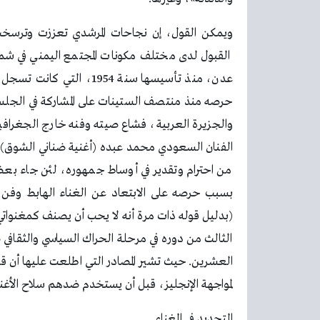
ويمكن القول، إن نجاحات المرشدي تعززت وترسخت ب
القبول لدى مختلف مكونات المجتمع اليمني في شمال ا
حرصه منذ منتصف الستينات على المشاركة في الجلسات
والجزيرة العربية، فشاع صيته وفنه خارج الجغراف
الفنان السعودي محمد عبده (أغنية ضناني الشوق) وا
من احترام وتقدير في أوساط جمهوره، لئن جاء بعض
بسبب حرصه على الابتعاد عن الغناء الهابط وفن ا
(بدليل قوله ذات مرة أنه لا يحب أن يصنف كمغنوا
الثالث من دوره في مرحلة الحراك السياسي والثقافي
العشرين. حيث تشير المصادر التي اطلعت عليها أن قن
لمواجهة الإنجليز، قبل أن يستخدم ضدهم سلاح الأغني
التجديد في الغناء