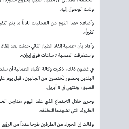
الجمعة، لافتاً إلى أن الطيار أُصيب بجروح خطيرة، و
وشك الوصول إليه.
وأضاف: «هذا النوع من العمليات نادراً ما يتم تنفي
كثيراً».
وأفاد بأن «عملية إنقاذ الطيار الثاني حدثت بعد إنقاذ
واستغرقت العملية 7 ساعات فوق إيران».
في غضون ذلك، ذكرت وكالة الأنباء العمانية أن سلطنة
البلدين بحضور المُختصين من الجانبين، قبل يوم على 
المضيق، وتنتهي في 6 أبريل.
وجرى خلال الاجتماع الذي عقد اليوم «تدارس الخيا
الظروف التي تشهدها المنطقة».
وقالت إن الخبراء من الطرفين طرحا عدداً من الرؤى وا