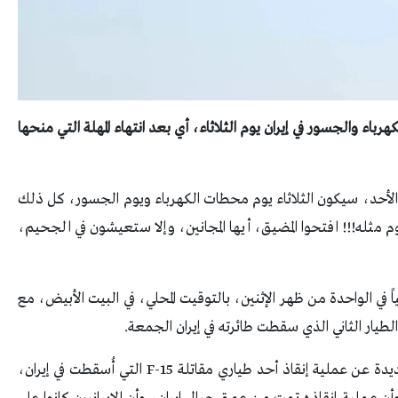
اء والجسور في إيران يوم الثلاثاء، أي بعد انتهاء المهلة التي منحها
لأحد، سيكون الثلاثاء يوم محطات الكهرباء ويوم الجسور، كل ذلك
 مثله!!! افتحوا المضيق، أيها المجانين، وإلا ستعيشون في الجحيم،
 في الواحدة من ظهر الإثنين، بالتوقيت المحلي، في البيت الأبيض، مع
لطيار الثاني الذي سقطت طائرته في إيران الجمعة.
وكشف في منشور على «تروث سوشيال» تفاصيل جديدة عن عملية إنقاذ أحد طياري مقاتلة F-15 التي أُسقطت في إيران،