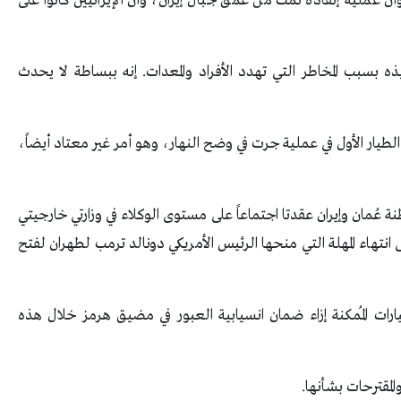
أن عملية إنقاذه تمت من عمق جبال إيران، وأن الإيرانيين كانوا على
ذه بسبب المخاطر التي تهدد الأفراد والمعدات. إنه ببساطة لا يحدث
 الطيار الأول في عملية جرت في وضح النهار، وهو أمر غير معتاد أيضاً،
 عُمان وإيران عقدتا اجتماعاً على مستوى الوكلاء في وزارتي خارجيتي
انتهاء المهلة التي منحها الرئيس الأمريكي دونالد ترمب لطهران لفتح
رات المُمكنة إزاء ضمان انسيابية العبور في مضيق هرمز خلال هذه
لمقترحات بشأنها.