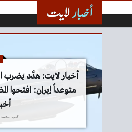
لتخطي إلى المحتوى
أخبار لايت: هدَّد بضرب
متوعداً إيران: افتحوا ا
أخب
كتب
محمد 