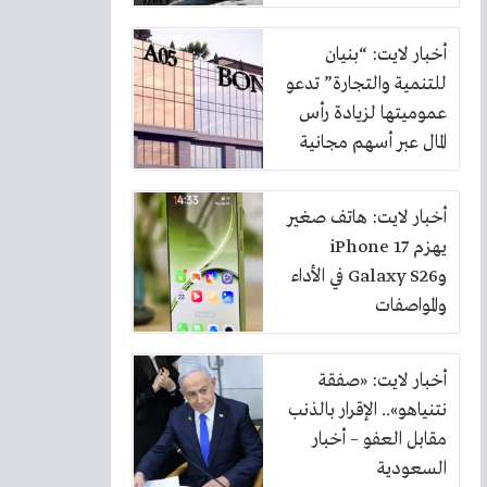
أخبار لايت: “بنيان
للتنمية والتجارة” تدعو
عموميتها لزيادة رأس
المال عبر أسهم مجانية
بنسبة 10%
أخبار لايت: هاتف صغير
يهزم iPhone 17
وGalaxy S26 في الأداء
والمواصفات
أخبار لايت: «صفقة
نتنياهو».. الإقرار بالذنب
مقابل العفو – أخبار
السعودية