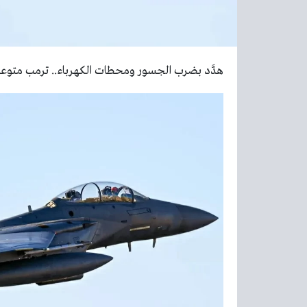
هدَّد بضرب الجسور ومحطات الكهرباء.. ترمب متوعداً