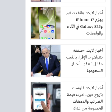
بنسبة 10%
أخبار لايت: هاتف صغير
يهزم iPhone 17
وGalaxy S26 في الأداء
والمواصفات
أخبار لايت: «صفقة
نتنياهو».. الإقرار بالذنب
مقابل العفو – أخبار
السعودية
أخبار لايت: فلوسك
بتروح فين.. اعرف قيمة
الضرائب والدمغات
المخصومة من عداد