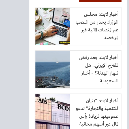
أخبار لايت: مجلس
الوزراء يحذر من النصب
عبر المنصات المالية غير
المرخصة
أخبار لايت: بعد رفض
المقترح الإيراني.. هل
تنهار الهدنة؟ – أخبار
السعودية
أخبار لايت: “بنيان
للتنمية والتجارة” تدعو
عموميتها لزيادة رأس
المال عبر أسهم مجانية