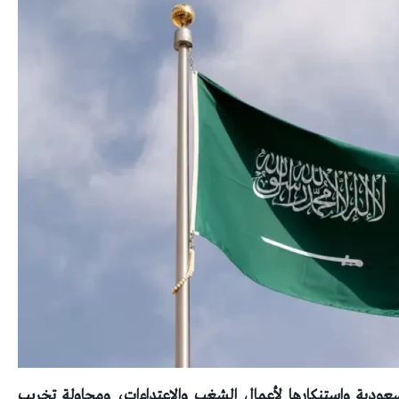
السعودية واستنكارها لأعمال الشغب والاعتداءات، ومحاولة تخريب