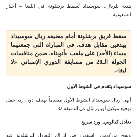
هدية للريال.. سوسيداد يُسقط برشلونة في الليغا – أخبار
السعودية
سقط فريق برشلونة أمام مضيفه ريال سوسيداد
بهدفين مقابل هدف، في المباراة التي جمعتهما
مساء (الأحد) على ملعب «أنويتا»، ضمن منافسات
الجولة الـ20 من مسابقة الدوري الإسباني «لا
ليغا».
سوسيداد يتقدم في الشوط الاول
أنهى ريال سوسيداد الشوط الأول متقدماً بهدف دون رد، حمل
توقيع ميكيل أويارزابال في الدقيقة 32.
تعادل كتالوني.. ورد سريع
ونجح ماركوس راشفورد في إدراك التعادل لبرشلونة عند