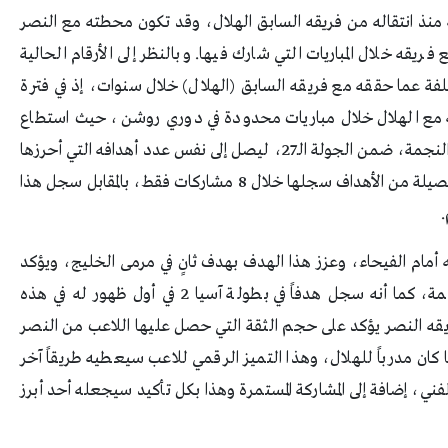
 منذ انتقاله من فريقه السابق الهلال، وقد تكون محطته مع النصر
فريقه خلال المباريات التي شارك فيها. وبالنظر إلى الأرقام الحالية
فة عما حققه مع فريقه السابق (الهلال) خلال سنوات، إذ في فترة
ه مع الهلال خلال مباريات محدودة في دوري روشن، حيث استطاع
تسجيل هدفه الثالث مع النصر خلال مواجهة فريق النجمة، ضمن الجولة الـ27، ليصل إلى نفس عدد أهدافه التي أحرزها
مع الهلال في المسابقة، لكن الملفت للنظر أن هذه الحصيلة من الأهداف سجلها خلال 8 مشاركات فقط، بالمقابل سجل هذا
أمام الفيحاء، وعزز هذا الهدف بهدف ثانٍ في مرمى الخليج، ويؤكد
تألقه وحضوره بالهدف الشخصي الثالث أمام النجمة، كما أنه سجل هدفاً في بطولة آسيا 2 في أول ظهور له في هذه
ريقه النصر يؤكد على حجم الثقة التي حصل عليها اللاعب من النصر
 مدرباً للهلال، وهذا التميز الرقمي للاعب سيعطيه طريقاً آخر
ني، إضافة إلى المشاركة المستمرة وهذا بكل تأكيد سيجعله أحد أبرز