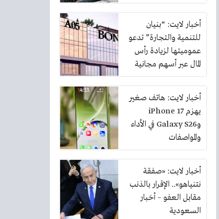
أخبار لايت: “بنيان
للتنمية والتجارة” تدعو
عموميتها لزيادة رأس
المال عبر أسهم مجانية
بنسبة 10%
أخبار لايت: هاتف صغير
يهزم iPhone 17
وGalaxy S26 في الأداء
والمواصفات
أخبار لايت: «صفقة
نتنياهو».. الإقرار بالذنب
مقابل العفو – أخبار
السعودية