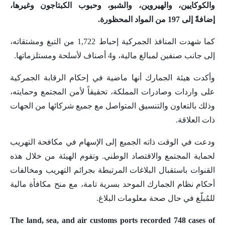
والكوكايين، والهيروين، والشبو، وحبوب الكبتاجون وغيرها،
إضافةً إلى 197 من المواد المحظورة.
كما شهدت المنافذ الجمركية إحباط 1,722 من التبغ ومشتقاته،
إلى جانب صنفين لمبالغ مالية، و4 أصناف لأسلحة ومستلزماتها.
وأكدت هيئة الجمارك أنها ماضية في إحكام الرقابة الجمركية
على واردات وصادرات المملكة، تحقيقاً لأمن المجتمع وحمايته،
وذلك بالتعاون والتنسيق المتواصل مع جميع شركائها من الجهات
ذات العلاقة.
ودعت في الوقت ذاته الجميع إلى الإسهام في مكافحة التهريب
لحماية المجتمع والاقتصاد الوطني. وتقوم الهيئة من خلال هذه
القنوات باستقبال البلاغات المرتبطة بجرائم التهريب ومخالفات
أحكام نظام الجمارك الموحد بسرية تامة، مع منح مكافأة مالية
للمُبلّغ في حال صحة معلومات البلاغ.
The land, sea, and air customs ports recorded 748 cases of