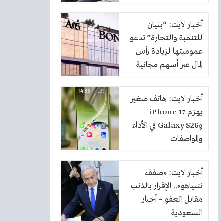
أخبار لايت: “بنيان
للتنمية والتجارة” تدعو
عموميتها لزيادة رأس
المال عبر أسهم مجانية
بنسبة 10%
أخبار لايت: هاتف صغير
يهزم iPhone 17
وGalaxy S26 في الأداء
والمواصفات
أخبار لايت: «صفقة
نتنياهو».. الإقرار بالذنب
مقابل العفو – أخبار
السعودية