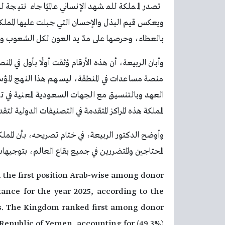
تصدر المملكة للمشهد الإنساني عالميًا جاء نتيجة 
ويعكس قيم البذل والإحسان التي جبلت عليها المملكة و
بالعطاء، وحرصها على مدّ يد العون لكل الشعوب والد
وأبان الربيعة، أن هذه الأرقام وُثقت أولًا بأول في
منصة مساعدات في المنطقة، ليسهم هذا النهج المؤسس
العهد وبالتنسيق مع الجهات السعودية المعنية في تحقي
المملكة هذه المراكز المتقدمة في التصنيفات الدولية لتقد
وأوضح الدكتور الربيعة، في ختام تصريحه، بأن المم
المحتاجين والمتضررين في جميع بقاع العالم، بتوجيه
d the first position Arab-wise among donor
tance for the year 2025, according to the
ns. The Kingdom ranked first among donor
 Republic of Yemen, accounting for (49.3%)