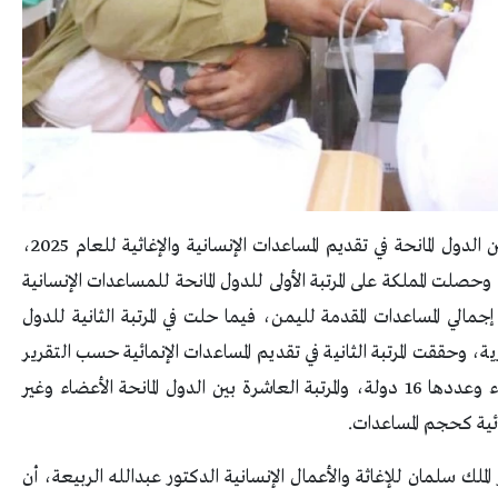
حققت السعودية المرتبة الثانية عالميًا والأولى عربيًا بين الدول المانحة في تقديم المساعدات الإنسانية والإغاثية للعام 2025،
منصة التتبع المالي التابعة للأمم المتحدة (FTS)، وحصلت المملكة على المرتبة الأولى للدول المانحة للمساعدات الإنسانية
هورية اليمنية بما يعادل (49.3%) من إجمالي المساعدات المقدمة لليمن، فيما حلت في المرتبة الثانية للدول
ة، وحققت المرتبة الثانية في تقديم المساعدات الإنمائية حسب التقرير
الصادر حديثًا لعام 2024، للدول المانحة غير الأعضاء وعددها 16 دولة، والمرتبة العاشرة بين الدول المانحة الأعضاء وغير
ز الملك سلمان للإغاثة والأعمال الإنسانية الدكتور عبدالله الربيعة، أن