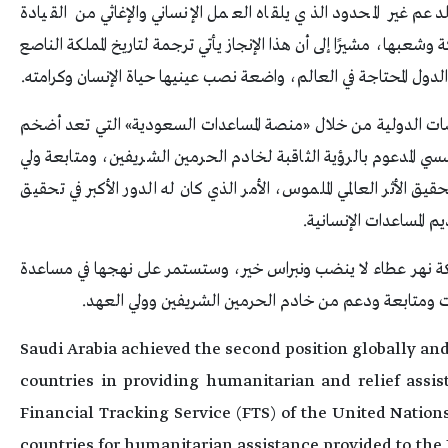
للدعم غير المحدود الذي يلقاه العمل الإنساني والإغاثي من القيادة
شعبها، مشيرًا إلى أن هذا الإنجاز يأتي ترجمة لتاريخ المملكة الناصع
ول المحتاجة في العالم، واضعة نصب عينيها حياة الإنسان وكرامته.
 المنصات الدولية من خلال «منصة المساعدات السعودية» التي تعد أضخم
ي المدعوم بالرؤية الثاقبة لخادم الحرمين الشريفين، ومتابعة ولي
ق الأثر العالمي الملموس، الأمر الذي كان له الدور الأكبر في تحقيق
يم المساعدات الإنسانية.
لكة نهر عطاء لا ينضب ونبراس خير، وستستمر على نهجها في مساعدة
ات ومتابعة ودعم من خادم الحرمين الشريفين وولي العهد.
Saudi Arabia achieved the second position globally an
countries in providing humanitarian and relief assis
Financial Tracking Service (FTS) of the United Natio
countries for humanitarian assistance provided to the