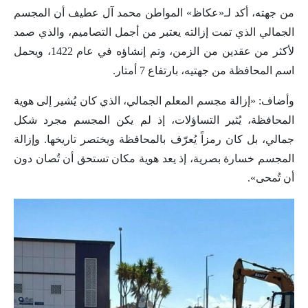
من جهته، أكد لـ«عكاظ» المواطن محمد آل عطيف أن المجسم
الجمالي الذي تمت إزالته يعتبر من أجمل التصاميم، والذي صمد
لأكثر من عقدين من الزمن، وتم إنشاؤه في عام 1422، ويحمل
اسم المحافظة من جهتيه، بارتفاع 7 أمتار.
وأضاف: «إزالة مجسم المعلم الجمالي، الذي كان يُشير إلى هوية
المحافظة، يُثير التساؤلات، إذ لم يكن المجسم مجرد شكل
جمالي، بل كان رمزاً يُعرّف بالمحافظة ويختصر تاريخها. وإزالة
المجسم خسارة بصرية، إذ يعد هوية مكان تستحق أن تُصان دون
أن تُمحى».