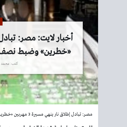
«خطرين» وضبط نصف ط
كتب
محمد 
مصر: تبادل إطلاق نار ينهي مسيرة 3 مهربين «خطرين» وضبط نصف طن مخدرات – أخبار السعودية