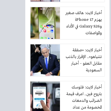
بنسبة 10%
أخبار لايت: هاتف صغير
يهزم iPhone 17
وGalaxy S26 في الأداء
والمواصفات
أخبار لايت: «صفقة
نتنياهو».. الإقرار بالذنب
مقابل العفو – أخبار
السعودية
أخبار لايت: فلوسك
بتروح فين.. اعرف قيمة
الضرائب والدمغات
المخصومة من عداد