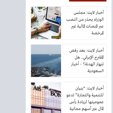
أخبار لايت: مجلس
الوزراء يحذر من النصب
عبر المنصات المالية غير
المرخصة
أخبار لايت: بعد رفض
المقترح الإيراني.. هل
تنهار الهدنة؟ – أخبار
السعودية
أخبار لايت: “بنيان
للتنمية والتجارة” تدعو
عموميتها لزيادة رأس
المال عبر أسهم مجانية