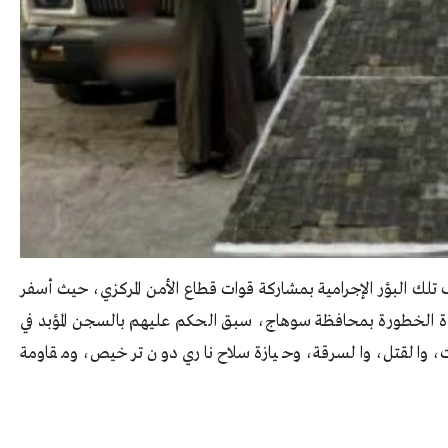
ف تلك البؤر الإجرامية بمشاركة قوات قطاع الأمن المركزي، حيث أسفر
دة الخطورة بمحافظة سوهاج، سبق الحكم عليهم بالسجن المؤبد في
رات، والقتل، والسرقة، وحيازة سلاح ناري دون ترخيص، ومقاومة