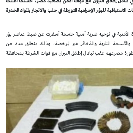
 في تبادل إطلاق النيران مع قوات الأمن بصعيد مصر، حسبما أعلنت
 الاستباقية للبؤر الإجرامية المتورطة في جلب والاتجار بالمواد المخدرة
زة الأمنية في توجيه ضربة أمنية حاسمة أسفرت عن ضبط عناصر بؤر
 والأسلحة النارية والذخائر غير المرخصة، وذلك بنطاق عدد من
خطورة مصرعهم عقب تبادل إطلاق النيران مع قوات الشرطة بمحافظة