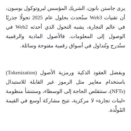
يرى جاستن بانون، الشريك المؤسس لبروتوكول بوسون،
أن تقنيات Web3 ستُحدث بحلول عام 2025 تحولًا جذريًا
في عالم التجارة، يشبه التحول الذي أحدثه Web2 في
الوصول إلى المعلومات. فالأصول المادية والرقمية
ستُدرج وتُتداول في أسواق رقمية مفتوحة وسائلة.
وبفضل العقود الذكية ورمزية الأصول (Tokenization)
باستخدام معايير مثل الرموز غير القابلة للاستبدال
(NFTs)، ستتقلص الحاجة إلى الوسطاء، وستنشأ منظومة
«لبنات تجارة» لا مركزية، تتيح مشاركة أوسع في القيمة
المُولَّدة.