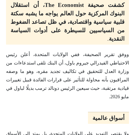
كشفت صحيفة The Economist، أن استقلال
البنوك المركزية حول العالم يواجه ما يشبه سكتة
قلبية سياسية واقتصادية، في ظل تصاعد الضغوط
من السياسيين للسيطرة على أدوات السياسة
النقدية
.
ووفق تقرير الصحيفة، ففي الولايات المتحدة، أعلن رئيس
الاحتياطي الفيدرالي جيروم باول، أن البنك تلقى استدعاءات من
وزارة العدل للتحقيق في تكاليف تجديد مقره، وهو ما وصفه
المراقبون بأنه محاولة للتأثير على قرارات الفائدة قبيل تغييرات
قيادية مرتقبة، حيث سيعين الرئيس دونالد ترمب بديلًا لباول في
مايو 2026.
أسواق عالمية
ولا يقتصر التهديد على الولايات المتحدة، بل يمتد إلى الأسواق