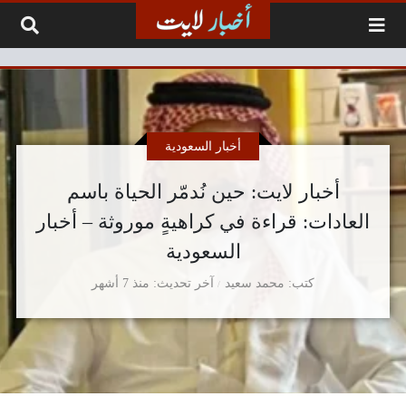
لتخطي إلى المحتوى
أخبار السعودية
أخبار لايت: حين نُدمّر الحياة باسم
العادات: قراءة في كراهيةٍ موروثة – أخبار
السعودية
كتب
محمد سعيد
آخر تحديث
منذ 7 أشهر