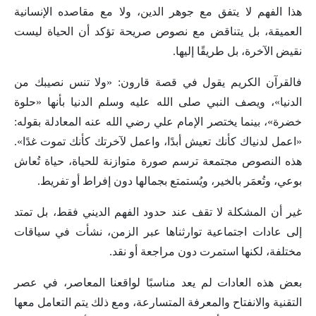
هذا الفهم لا يتفق مع جوهر الدين، ولا مع مقاصده الإنسانية
العميقة، بل يتناقض مع نصوص صريحة تؤكد أن الحياة ليست
نقيض الآخرة، بل طريقًا إليها.
فالقرآن الكريم يقول في قصة قارون: «ولا تنس نصيبك من
الدنيا»، ويصف النبي صلى الله عليه وسلم الدنيا بأنها «حلوة
خضرة»، بينما يختصر الإمام علي رضي الله عنه المعادلة بقوله:
«اعمل لدنياك كأنك تعيش أبدًا، واعمل لآخرتك كأنك تموت غدًا».
هذه النصوص مجتمعة ترسم صورة متوازنة للحياة، حياة تُعاش
بوعي، وتُعمَر بالخير، ويُستمتع بجمالها دون إفراط أو تفريط.
غير أن المشكلة لا تقف عند حدود الفهم الديني فقط، بل تمتد
إلى عادات اجتماعية توارثناها عبر الزمن، نشأت في سياقات
مختلفة، لكنها استمرت دون مراجعة أو نقد.
بعض هذه العادات لم يعد مناسبًا لواقعنا المعاصر، في عصر
التقنية والانفتاح والمعرفة المتسارعة، ومع ذلك يتم التعامل معها