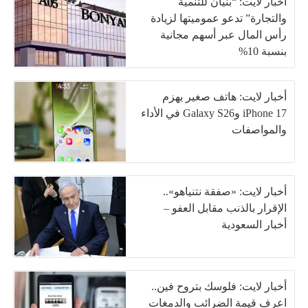
أخبار لايت: “بنيان للتنمية
والتجارة” تدعو عموميتها لزيادة
رأس المال عبر أسهم مجانية
بنسبة 10%
أخبار لايت: هاتف صغير يهزم
iPhone 17 وGalaxy S26 في الأداء
والمواصفات
أخبار لايت: «صفقة نتنياهو»..
الإقرار بالذنب مقابل العفو –
أخبار السعودية
أخبار لايت: فلوسك بتروح فين..
اعرف قيمة الضرائب والدمغات