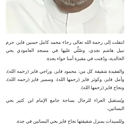
انتقلت إلى رحمة الله تعالى رجاء محمد كامل حسين فايز، حرم
نبيل هاشم نجدي، وصُلِّي عليها في مسجد العامودي بحي
الخالدية، ودُفنت في مقبرة أمنا حواء بجدة.
والفقيدة شقيقة كل من: محمود فايز، وراجي فايز (رحمه الله)،
وأمل فايز، وكوثر فايز (رحمها الله)، وسمير فايز (رحمه الله)،
ونجاح فايز (رحمها الله).
ويُستقبل العزاء للرجال بساحة جامع الإمام ابن كثير بحي
البساتين،
وللسيدات بمنزل شقيقتها نجاح فايز بحي البساتين في جدة.