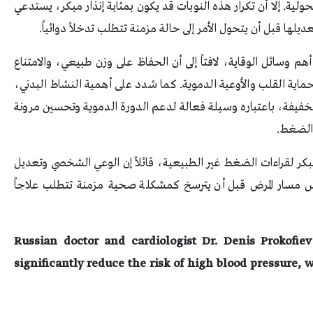
ة. إلا أن تكرار هذه النوبات قد يكون بمثابة إنذار مبكر، يستدعي
يلها قبل أن يتحول الأمر إلى حالة مزمنة تتطلب تدخلاً دوائياً.
 وسائل الوقاية، لافتاً إلى أن الحفاظ على وزن طبيعي، والامتناع
ية القلب والأوعية الدموية. كما شدد على أهمية النشاط البدني،
الخفيفة، باعتباره وسيلة فعالة لدعم الدورة الدموية وتحسين مرونة
 الضغط.
لمبكر لقراءات الضغط غير الطبيعية، قائلاً إن الوعي الشخصي وتعديل
س مسار المرض قبل أن يترسخ كمشكلة صحية مزمنة تتطلب علاجاً
Russian doctor and cardiologist Dr. Denis Prokofiev
significantly reduce the risk of high blood pressure