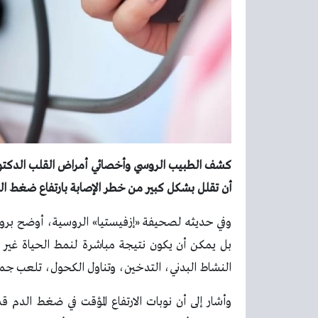
كشف الطبيب الروسي وأخصائي أمراض القلب الدكتو
أن تقلل بشكل كبير من خطر الإصابة بارتفاع ضغط الدم،
وفي حديثه لصحيفة «إزفيستيا» الروسية، أوضح بروك
بل يمكن أن يكون نتيجة مباشرة لنمط الحياة غير ا
النشاط البدني، التدخين، وتناول الكحول، تلعب جميعه
وأشار إلى أن نوبات الارتفاع المؤقت في ضغط الد