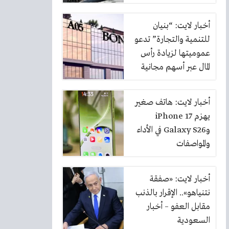
أخبار لايت: “بنيان
للتنمية والتجارة” تدعو
عموميتها لزيادة رأس
المال عبر أسهم مجانية
بنسبة 10%
أخبار لايت: هاتف صغير
يهزم iPhone 17
وGalaxy S26 في الأداء
والمواصفات
أخبار لايت: «صفقة
نتنياهو».. الإقرار بالذنب
مقابل العفو – أخبار
السعودية