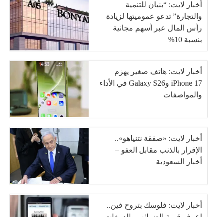
أخبار لايت: “بنيان للتنمية
والتجارة” تدعو عموميتها لزيادة
رأس المال عبر أسهم مجانية
بنسبة 10%
أخبار لايت: هاتف صغير يهزم
iPhone 17 وGalaxy S26 في الأداء
والمواصفات
أخبار لايت: «صفقة نتنياهو»..
الإقرار بالذنب مقابل العفو –
أخبار السعودية
أخبار لايت: فلوسك بتروح فين..
اعرف قيمة الضرائب والدمغات