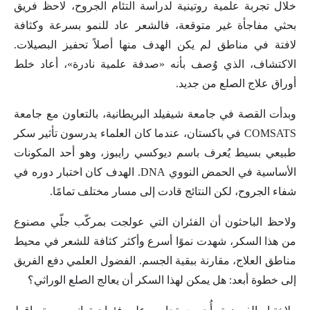
خلال تجربة علمية روتينية لدراسة التئام الجروح، لاحظ فريق
بحثي مفاجأة غير متوقعة، فالشعر عاد للنمو بسرعة وكثافة
لافتة في مناطق لم يكن الهدف منها أصلاً تحفيز البصيلات.
الاكتشاف، الذي وُصف بأنه «صدفة علمية نادرة»، أعاد خلط
أوراق علاج الصلع من جديد.
وبدأت القصة في جامعة شيفيلد البريطانية، بالتعاون مع جامعة
COMSATS في باكستان، عندما كان العلماء يدرسون تأثير سكر
طبيعي بسيط يُعرف باسم ديوكسي رايبوز، وهو أحد المكونات
الأساسية في الحمض النووي DNA. الهدف كان اختبار دوره في
شفاء الجروح، لكن النتائج قادت إلى مسار مختلف تمامًا.
ولاحظ الباحثون أن الفئران التي عولجت بمركّب جلّي مصنوع
من هذا السكر، شهدت نموًا أسرع وأكثر كثافة للشعر في محيط
مناطق العلاج، مقارنة ببقية الجسم. الفضول العلمي دفع الفريق
إلى خطوة أبعد: هل يمكن لهذا السكر أن يعالج الصلع الوراثي؟