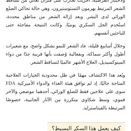
ولاختبار الفرضية، أُجريت تجارب على فئران تعاني من تساقط
الشعر المرتبط بهرمون التستوستيرون، وهي حالة تحاكي الصلع
الوراثي لدى البشر. وبعد إزالة الشعر من مناطق محددة،
استُخدم الجل السكري يوميًا، وكانت النتيجة مفاجئة حتى
للباحثين أنفسهم.
وخلال أسابيع قليلة، عاد الشعر للنمو بشكل واضح، مع شعيرات
أطول وأكثر سماكة، وبفعالية وُصفت بأنها قريبة جدًا من دواء
المينوكسيديل، العلاج الأشهر عالميًا لتساقط الشعر.
ويُعد هذا الاكتشاف مهمًا في ظل محدودية الخيارات العلاجية
المتاحة حاليًا، إذ لم توافق هيئة الغذاء والدواء الأميركية FDA
سوى على علاجين فقط للصلع الوراثي، أحدهما موضعي والآخر
فموي، وسط شكاوى متكررة من الآثار الجانبية، خصوصًا
المرتبطة بالفيناسترايد.
كيف يعمل هذا السكر البسيط؟