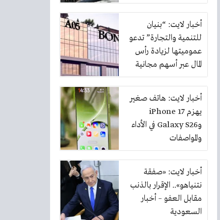
أخبار لايت: “بنيان
للتنمية والتجارة” تدعو
عموميتها لزيادة رأس
المال عبر أسهم مجانية
بنسبة 10%
أخبار لايت: هاتف صغير
يهزم iPhone 17
وGalaxy S26 في الأداء
والمواصفات
أخبار لايت: «صفقة
نتنياهو».. الإقرار بالذنب
مقابل العفو – أخبار
السعودية