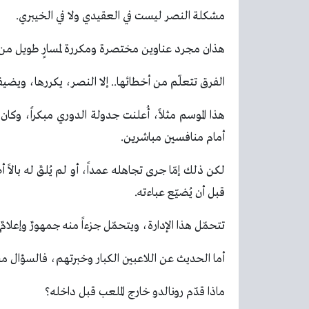
مشكلة النصر ليست في العقيدي ولا في الخيبري.
هذان مجرد عناوين مختصرة ومكررة لمسارٍ طويل من
الفرق تتعلّم من أخطائها.. إلا النصر، يكررها، ويضيف
هذا الموسم مثلاً، أُعلنت جدولة الدوري مبكراً، وك
أمام منافسين مباشرين.
لكن ذلك إمّا جرى تجاهله عمداً، أو لم يُلقَ له بالاً أ
قبل أن يُضيّع عباءته.
تتحمّل هذا الإدارة، ويتحمّل جزءاً منه جمهورٌ وإعلامٌ 
أما الحديث عن اللاعبين الكبار وخبرتهم، فالسؤال م
ماذا قدّم رونالدو خارج الملعب قبل داخله؟