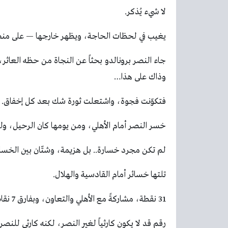
لا شيء يُذكر.
يغيب في لحظات الحاجة، ويظهر خارجها — على منصة
جاء النصر برونالدو بحثاً عن النجاة من حظه العاثر،
وذاك على هذا…
فتكوّنت فجوة، واشتعلت ثورة شك بعد كل إخفاق.
خسر النصر أمام الأهلي، ومن يومها كان الرحيل، ولي
لم تكن مجرد خسارة.. بل هزيمة، وشتّان بين الخسار
تلتها خسائر أمام القادسية والهلال.
31 نقطة، مشاركةً مع الأهلي والتعاون، وبفارق 7 نقاط عن المتصدر الهلال.
رقم قد لا يكون كارثياً لغير النصر، لكنه كارثي للنصر 