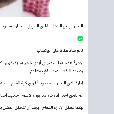
النصر.. وليل الشتاء القاسي الطويل – أخبار السعودي
تابع قناة عكاظ على الواتساب
جمرةُ غضا هذا النصر في أيدي مُحبيه؛ يضمّونها كل
رصيده النقطي عند سقفٍ معلوم.
إدارة نادي النصر — خصوصاً فريق كرة القدم — تبدو 
لم ينجح أحد؛ إدارات، مدربون، لاعبون أجانب.. إخفا
وكما نُحمّل الإدارة النجاح، يجب أن تتحمّل الفشل