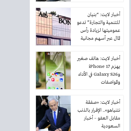
أخبار لايت: “بنيان
للتنمية والتجارة” تدعو
عموميتها لزيادة رأس
المال عبر أسهم مجانية
بنسبة 10%
أخبار لايت: هاتف صغير
يهزم iPhone 17
وGalaxy S26 في الأداء
والمواصفات
أخبار لايت: «صفقة
نتنياهو».. الإقرار بالذنب
مقابل العفو – أخبار
السعودية