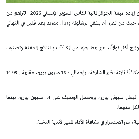
أعلن الاتحاد الإسباني لكرة القدم (RFEF)، اليوم عن زيادة قيمة الجوائز المالية لكأس السوبر الإسباني 2026، لترتفع من
سخة 2025 إلى 21.3 مليون يورو، حيث من المقرر أن يلتقي برشلونة وريال مدريد بعد قليل في النهائي
وزيع أكثر توازنًا، عبر ربط جزء من المكافآت بالنتائج المحققة وتصنيف
وسيحصل كل واحد من الأندية الأربعة المشاركة على مكافأة ثابتة نظير المشاركة، بإجمالي 16.3 مليون يورو، مقارنة بـ 14.95
أما مكافآت الأداء فتبلغ 5 ملايين يورو، حيث ينال البطل مليوني يورو، ويحصل الوصيف على 1.4 مليون يورو، بينما
مع الاستمرار في مكافأة الأداء المميز لأندية النخبة.