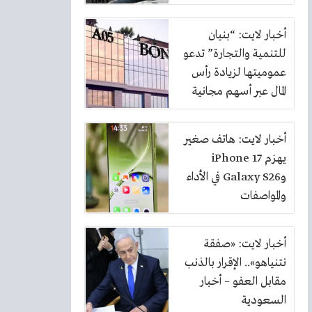
أخبار لايت: “بنيان
للتنمية والتجارة” تدعو
عموميتها لزيادة رأس
المال عبر أسهم مجانية
بنسبة 10%
أخبار لايت: هاتف صغير
يهزم iPhone 17
وGalaxy S26 في الأداء
والمواصفات
أخبار لايت: «صفقة
نتنياهو».. الإقرار بالذنب
مقابل العفو – أخبار
السعودية