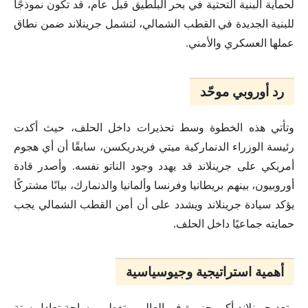
لحماية البنية التحتية في بحر البلطيق قبل عام، قد تكون نموذجًا
للبنية الجديدة في القطب الشمالي، لتشمل جرينلاند ضمن نطاق
عملها العسكري والأمني.
رد أوروبي موحّد
وتأتي هذه الخطوة وسط تحذيرات داخل الحلف، حيث أكدت
رئيسة الوزراء الدنماركية ميتي فريدريكسن، سابقًا أن أي هجوم
أمريكي على جرينلاند قد يهدد وجود الناتو نفسه. وأصدر قادة
أوروبيون، بينهم بريطانيا وفرنسا وألمانيا والدنمارك، بيانًا مشتركًا
يؤكد سيادة جرينلاند ويشدد على أن أمن القطب الشمالي يجب
حمايته جماعيًا داخل الحلف.
أهمية استراتيجية وجيوسياسية
وتعد جرينلاند أكبر جزيرة في العالم، وتغطي مساحة تعادل ستة