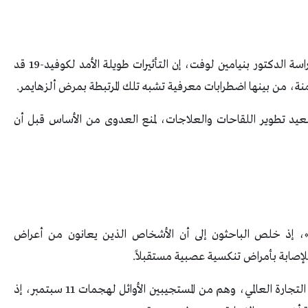
وقال اختصاصي الأمراض المعدية والمؤلف الرئيسي للدراسة الدكتور بنيامين لوفت، إن التأثيرات طويلة الأمد لكوفيد-19 قد
نة، من بينها اضطرابات معرفية تشبه تلك المرتبطة بمرض ألزهايمر.
يد تطوير اللقاحات والعلاجات، لمنع العدوى من الأساس قبل أن
نُشرت نتائج الدراسة في مجلة «eBioMedicine»، إذ خلص الباحثون إلى أن الأشخاص الذين يعانون من أعراض
لإصابة بأمراض تنكسية عصبية مستقبلاً.
وشملت الدراسة 227 مشاركاً من برنامج صحة مركز التجارة العالمي، وهم من المستجيبين الأوائل لهجمات 11 سبتمبر، إذ