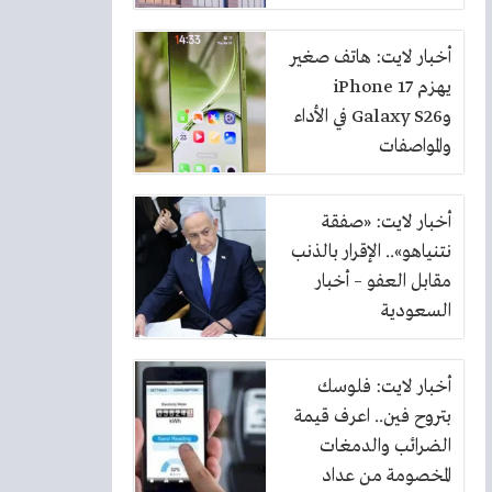
بنسبة 10%
أخبار لايت: هاتف صغير
يهزم iPhone 17
وGalaxy S26 في الأداء
والمواصفات
أخبار لايت: «صفقة
نتنياهو».. الإقرار بالذنب
مقابل العفو – أخبار
السعودية
أخبار لايت: فلوسك
بتروح فين.. اعرف قيمة
الضرائب والدمغات
المخصومة من عداد