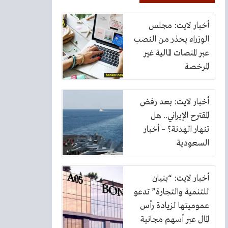
أخبار لايت: مجلس
الوزراء يحذر من النصب
عبر المنصات المالية غير
المرخصة
أخبار لايت: بعد رفض
المقترح الإيراني.. هل
تنهار الهدنة؟ – أخبار
السعودية
أخبار لايت: “بنيان
للتنمية والتجارة” تدعو
عموميتها لزيادة رأس
المال عبر أسهم مجانية