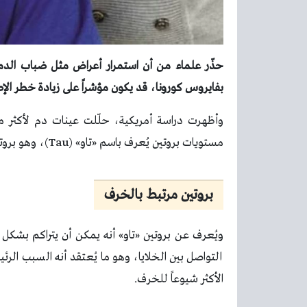
حذّر علماء من أن استمرار أعراض مثل ضباب الدما
بفايروس كورونا، قد يكون مؤشراً على زيادة خطر الإ
مستويات بروتين يُعرف باسم «تاو» (Tau)، وهو بروتين يرتبط بشكل وثيق بمرض ألزهايمر وأنواع أخرى من الخرف.
بروتين مرتبط بالخرف
ويُعرف عن بروتين «تاو» أنه يمكن أن يتراكم بشكل غ
التواصل بين الخلايا، وهو ما يُعتقد أنه السبب الرئيس
الأكثر شيوعاً للخرف.