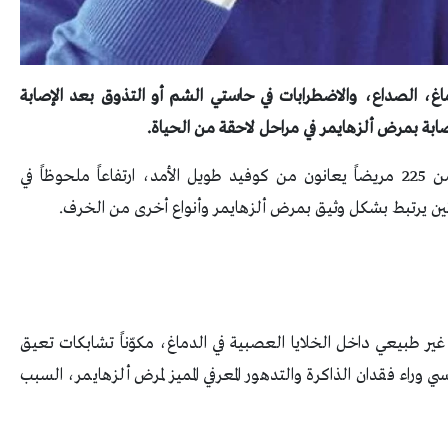
غ، الصداع، والاضطرابات في حاستي الشم أو التذوق بعد الإصابة
صابة بمرض ألزهايمر في مراحل لاحقة من الحياة.
وأظهرت دراسة أمريكية، حلّلت عينات دم لأكثر من 225 مريضاً يعانون من كوفيد طويل الأمد، ارتفاعاً ملحوظاً في
ير طبيعي داخل الخلايا العصبية في الدماغ، مكوّناً تشابكات تعيق
ي وراء فقدان الذاكرة والتدهور المعرفي المميز لمرض ألزهايمر، السبب