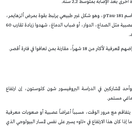
 بعد الإصابة بمتوسط 2.2 سنة.
وركّز الباحثون على نوع محدد من بروتين تاو يُعرف باسم pTau-181، وهو شكل غير طبيعي يرتبط بقوة بمرض ألزهايمر،
وأظهرت النتائج أن المشاركين الذين عانوا من أعراض عصبية مثل الصداع، الدوار، أو ضباب الدماغ، شهدوا زيادة تقارب 60
.
اً، مقارنة بمن تعافوا في فترة أقصر.
حد المشاركين في الدراسة البروفيسور شون كلوسـتون، إن ارتفاع
دماغي مستمر.
د يتفاقم مع مرور الوقت، مسبباً أعراضاً عصبية أو صعوبات معرفية
إذا كان هذا الارتفاع في «تاو» يسير على نفس المسار البيولوجي الذي