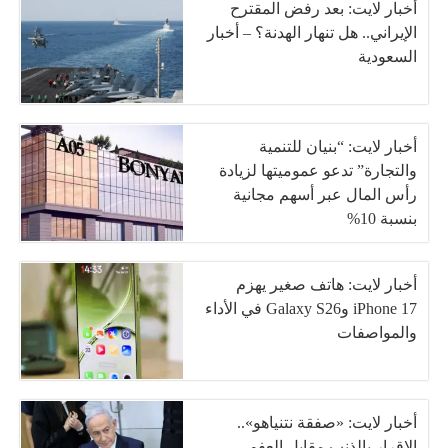
أخبار لايت: بعد رفض المقترح
الإيراني.. هل تنهار الهدنة؟ – أخبار
السعودية
أخبار لايت: “بنيان للتنمية
والتجارة” تدعو عموميتها لزيادة
رأس المال عبر أسهم مجانية
بنسبة 10%
أخبار لايت: هاتف صغير يهزم
iPhone 17 وGalaxy S26 في الأداء
والمواصفات
أخبار لايت: «صفقة نتنياهو»..
الإقرار بالذنب مقابل العفو –