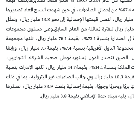
مليون ريال، مقارنةً بـ19.6 مليار ريال خلال الفترة نفسها من عام 2024. 130.7 % سلع معاد تصديرهابلغت قيمة
الصادرات البترولية 70.1 مليار ريال، لتشكّل ما نسبته 67.4% من إجمالي الصادرات، في حين شهدت السلع المعاد تصديرها
قفزة سنوية لافتة بنسبة 130.7%، بزيادة بلغت 7.8 مليار ريال، لتصل قيمتها الإجمالية إلى نحو 13.8 مليار ريال، وتمثّل
13. من إجمالي الصادرات السلعية، مقارنةً بـ5.9 مليار ريال للفترة المماثلة من العام السابق.وعلى مستوى مجموعات
الدول المصدّر إليها، جاءت مجموعة الدول الآسيوية في الصدارة بنسبة 73.1%، بقيمة 76.1 مليار ريال، تلتها مجموعة
الدول الأوروبية بنسبة 12.2%، بـ12.7 مليار ريال، ثم مجموعة الدول الأفريقية بنسبة 7.4%، بقيمة 7.7 مليار ريال، ورابعًا
يكا بنسبة 7.1%، بـ7.4 مليار ريال. الصين تتصدر الدول المستوردةوعلى صعيد الشركاء التجاريين،
حافظت الصين على صدارة الدول المستوردة لصادرات المملكة بنسبة 14.1%، بقيمة 14.7 مليار ريال، تلتها الإمارات بنسبة
10.9%، بـ11.4 مليار ريال، ثم الهند بنسبة 9.9%، بقيمة 10.3 مليار ريال.وفي جانب الصادرات غير البترولية، بما في ذلك
إعادة التصدير، فقد عبرت من خلال 31 منفذًا جمركيًا بريًا وبحريًا وجويًا، بقيمة إجمالية بلغت 33.9 مليار ريال، تصدّرها