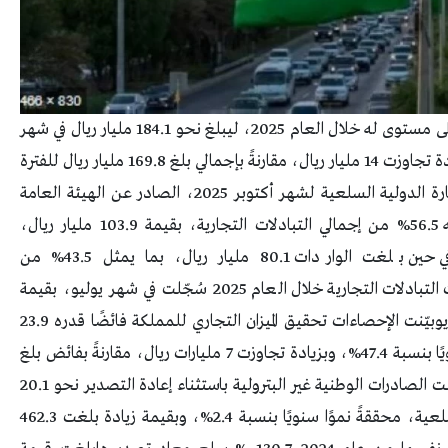
سجّل إجمالي حجم التجارة الدولية للمملكة ثاني أعلى مستوى له خلال العام 2025، ليبلغ نحو 184.1 مليار ريال في شهر
أكتوبر 2025، محققًا نموًا سنويًا بنسبة 8.4%، وبزيادة تجاوزت 14 مليار ريال، مقارنةً بإجمالي بلغ 169.8 مليار ريال للفترة
المماثلة من العام 2024.وأوضحت بيانات تقرير التجارة الدولية السلعية لشهر أكتوبر 2025، الصادر عن الهيئة العامة
للإحصاء، أن الصادرات السلعية شكّلت ما نسبته 56.5% من إجمالي التبادلات التجارية، بقيمة 103.9 مليار ريال،
مسجلةً أعلى مستوياتها خلال العام الحالي، في حين بلغت الواردات 80.1 مليار ريال، بما يمثل 43.5% من
الإجمالي.وأشارت البيانات إلى أن أعلى قمّة لمستويات التبادلات التجارية خلال العام 2025 سُجّلت في شهر يوليو، بقيمة
تجاوزت 185 مليار ريال. 26.9 مليار ريال فائض تجاريوبيّنت الإحصاءات تحقيق الميزان التجاري للمملكة فائضًا قدره 23.9
مليار ريال خلال شهر أكتوبر 2025، محققًا نموًا سنويًا بنسبة 47.4%، وبزيادة تجاوزت 7 مليارات ريال، مقارنةً بفائض بلغ
16.2 مليار ريال للفترة المماثلة من العام الماضي.وسجلت الصادرات الوطنية غير البترولية باستثناء إعادة التصدير نحو 20.1
مليار ريال، لتُمثّل 19.3% من إجمالي الصادرات السلعية، محققةً نموًا سنويًا بنسبة 2.4%، وبقيمة زيادة بلغت 462.3