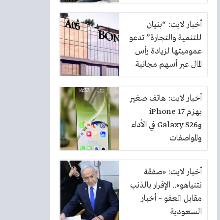
أخبار لايت: “بنيان
للتنمية والتجارة” تدعو
عموميتها لزيادة رأس
المال عبر أسهم مجانية
بنسبة 10%
أخبار لايت: هاتف صغير
يهزم iPhone 17
وGalaxy S26 في الأداء
والمواصفات
أخبار لايت: «صفقة
نتنياهو».. الإقرار بالذنب
مقابل العفو – أخبار
السعودية