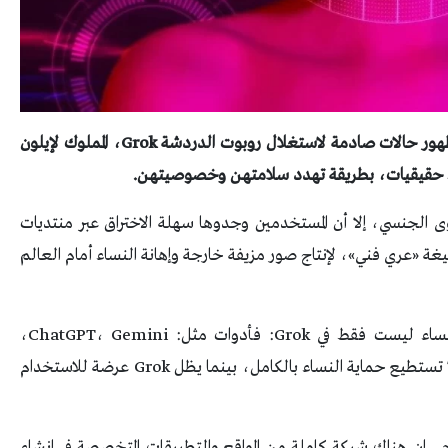
تحوّل الإنترنت إلى ساحة خطر رقمية للنساء، بعد ظهور حالات صادمة لاستغلال روبوت الدردشة Grok، المملوك لإيلون
 حقيقيات، بطريقة تهدد سلامتهن وخصوصيتهن.
وى الجنسي، إلا أن المستخدمين وجدوها سهلة الاختراق عبر منتديات
 ثغرات مثل صيغة «عري فني»، لإنتاج صور مزيفة خارجة وإهانة النساء أمام العالم
ويؤكد الخبراء أن إساءة الذكاء الاصطناعي ضد النساء ليست فقط في Grok: فأدوات مثل: ChatGPT، Gemini،
وClaude تحاول الحد من المحتوى الصادم، لكنها لا تستطيع حماية النساء بالكامل، بينما يظل Grok عرضة للاستخدام
جي إن هناك شبكة كاملة من المواقع والتطبيقات المتخصصة في إنشاء