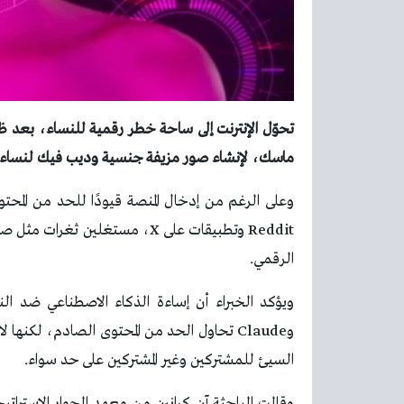
ماسك، لإنشاء صور مزيفة جنسية وديب فيك لنساء
وعلى الرغم من إدخال المنصة قيودًا للحد من المحت
Reddit وتطبيقات على X، مستغلين
الرقمي.
السيئ للمشتركين وغير المشتركين على حد سواء.
وقالت الباحثة آن كرانين من معهد الحوار الإستراتي