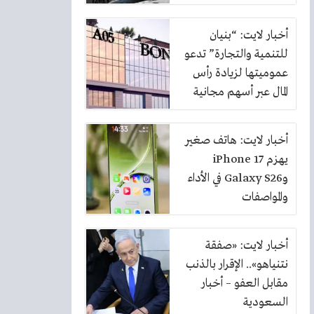
أخبار لايت: “بنيان
للتنمية والتجارة” تدعو
عموميتها لزيادة رأس
المال عبر أسهم مجانية
بنسبة 10%
أخبار لايت: هاتف صغير
يهزم iPhone 17
وGalaxy S26 في الأداء
والمواصفات
أخبار لايت: «صفقة
نتنياهو».. الإقرار بالذنب
مقابل العفو – أخبار
السعودية