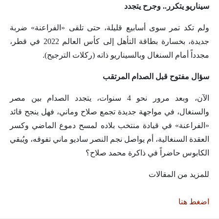
سيناريو يتكرر.. وجرح يتجدد
ولم تكد تمر سوى أسابيع قليلة، حتى تلقى «الفراعنة» ضربة
جديدة، بخسارة بطاقة التأهل إلى كأس العالم 2022 في قطر،
مجدداً أمام السنغال وبالسيناريو ذاته (ركلات الترجيح).
سؤال مفتوح قبل الصدام المرتقب
الآن، وبعد مرور نحو 4 سنوات، يتجدد الصدام بين مصر
والسنغال، في مواجهة جديدة تجمع صلاح وماني، فهل ينجح قائد
«الفراعنة» في قيادة منتخب بلاده لمسح دموع الماضي وكسر
العقدة السنغالية، أم يواصل نجم النصر ساديو ماني تفوقه، ويُبقي
الكابوس حاضراً في ذاكرة محمد صلاح؟
للمزيد من المقالات
اضغط هنا