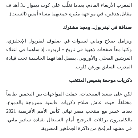
المغرب الأربعاء القادم، بعدما تغلّب على كوت ديفوار بـ3 أهداف
مقابل هدفين، في مواجهة مثيرة جمعتهما مساء أمس (السبت).
صداقة في ليفربول.. ومجد مشترك
وتزامل صلاح وماني لسنوات في صفوف ليفربول الإنجليزي،
وكتبا معاً صفحات ذهبية في تاريخ «الريدز»، إذ ساهما في اعتلاء
العرشين المحلي والأوروبي، بفضل أهدافهما الحاسمة تحت قيادة
المدرب السابق يورغن كلوب.
ذكريات موجعة بقميص المنتخب
لكن على صعيد المنتخبات، حملت المواجهات بين النجمين طابعاً
مختلفاً، حيث عاش صلاح ذكريات قاسية ممزوجة بالدموع،
بعدما خسر مع منتخب مصر نهائي كأس الأمم الأفريقية 2021
بالكاميرون بركلات الترجيح أمام السنغال بقيادة ساديو ماني،
في مشهد لم يُمحَ من ذاكرة الجماهير المصرية.