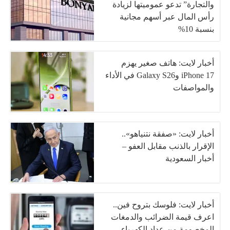
والتجارة” تدعو عموميتها لزيادة
رأس المال عبر أسهم مجانية
بنسبة 10%
أخبار لايت: هاتف صغير يهزم
iPhone 17 وGalaxy S26 في الأداء
والمواصفات
أخبار لايت: «صفقة نتنياهو»..
الإقرار بالذنب مقابل العفو –
أخبار السعودية
أخبار لايت: فلوسك بتروح فين..
اعرف قيمة الضرائب والدمغات
المخصومة من عداد الكهرباء