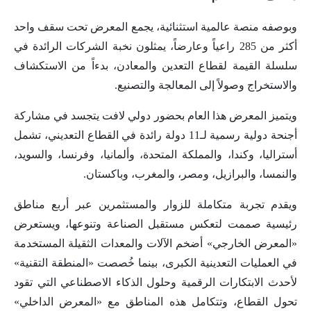
وبوصفه منصة عالمية استثنائية، يجمع المعرض تحت سقف واحد
أكثر من 285 راعياً وعارضاً، يمثلون نخبة الشركات الرائدة في
سلسلة القيمة لقطاع التعدين والمعادن، بدءاً من الاستكشاف
والاستخراج وصولاً إلى المعالجة والتصنيع.
ويتميز المعرض هذا العام بحضور دولي لافت يتجسد في مشاركة
أجنحة دولية رسمية لـ11 دولة رائدة في القطاع التعديني، تشمل
أستراليا، وكندا، والمملكة المتحدة، وألمانيا، وفرنسا، والسويد،
والنمسا، والبرازيل، ومصر، والمغرب، وباكستان.
ويقدم تجربة متكاملة للزوار والمستثمرين عبر أربع مناطق
رئيسية صممت لتعكس مستقبل الصناعة وتنوعها، ويستعرض
«المعرض الخارجي» أضخم الآلات والمعدات الثقيلة المستخدمة
في العمليات التعدينية الكبرى، بينما خُصصت «المنطقة التقنية»
لأحدث الابتكارات الرقمية وحلول الذكاء الاصطناعي التي تقود
تحول القطاع، وتتكامل هذه المناطق مع «المعرض الداخلي»