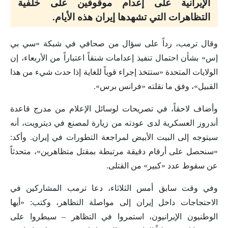
الإيرانية على إعدام موقوفين على خلفية
التظاهرات التي تشهدها إيران هذه الأيام.
وقال ترمب، رداً على سؤال من صحافي في شبكة «سي بي
إس» بشأن احتمال تنفيذ إعدامات شنقاً اعتباراً من الأربعاء، إن
الولايات المتحدة «ستتخذ إجراء قوياً للغاية إذا حدث شيء من هذا
القبيل»، وفق ما نقلته «فرانس برس».
وأضاف لاحقاً، في تصريحات لوسائل الإعلام من مدرج قاعدة
أندروز العسكرية لدى عودته من زيارة لمصنع في ديترويت، أنه
سيتوجه إلى البيت الأبيض لمراجعة التطورات في إيران. وأكد:
«سنحصل على أرقام دقيقة مرتبطة بمقتل متظاهرين»، متحدثاً
عن سقوط عدد «كبير» من القتلى.
وفي وقت سابق أمس الثلاثاء، دعا ترمب المشاركين في
الاحتجاجات داخل إيران إلى مواصلة التظاهر، وكتب: «أيها
الوطنيون الإيرانيون، استمروا في التظاهر – سيطروا على