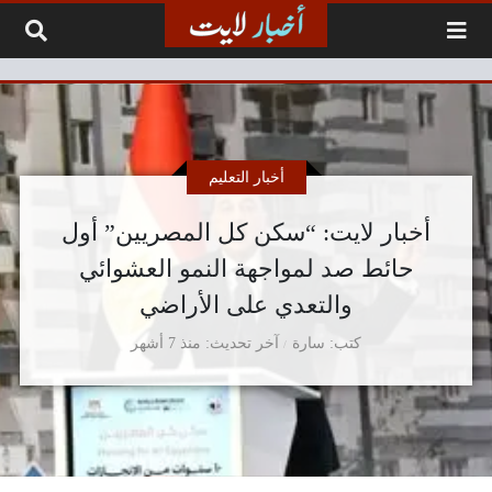
لتخطي إلى المحتوى
أخبار التعليم
أخبار لايت: “سكن كل المصريين” أول
حائط صد لمواجهة النمو العشوائي
والتعدي على الأراضي
كتب
سارة
آخر تحديث
منذ 7 أشهر