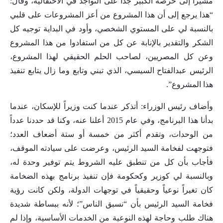
مشيراً إلى حرصه الكبير جداً على التواجد في الاحتفالية، وقال:
“هذا يرجع إلى أن هذا المشروع من أعز المشروعات على قلبي
بالنسبة لي على المستوي الشخصي، وأود في البداية توجيه كل
الشكر والتقدير بالإنابة عن كل من استفادوا من هذا المشروع
وعن كل المصريين، لصاحب الحلم الحقيقي لهذا المشروع،
الرئيس عبدالفتاح السيسي، الذي تبني وتابع وما زال يتابع تنفيذ
هذا المشروع”.
وأضاف رئيس الوزراء: أتذكر عندما كنت وزيراً للإسكان، عندما
بدأنا هذا البرنامج، وفي عام 2015 أعلنا عنه، وكنا قد حددنا عدداً
من الوحدات، وتقدم أكثر من خمسة أو ستة أضعاف العدد؛
فتوجهت لفخامة السيد الرئيس، وعرضت على سيادته الموقف،
فأجاب بأن كل من تنطبق عليه الشروط يتم توفير وحدة له،
وبالنسبة لي كوزير وكحكومة فإن تنفيذ برنامج بهذه الضخامة
كان تغيراً نوعياً وحقيقياً في توجهات الدولة، ولكن كانت رؤية
فخامة السيد الرئيس بأن “نسبق الناس”؛ لأنه ببساطة شديدة
هناك طلب وحاجة لهذه النوعية من الخدمات الأساسية، وإذا لم