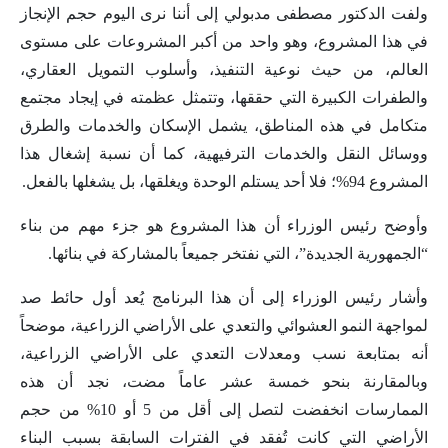
ولفت الدكتور مصطفى مدبولي إلى أننا نرى اليوم حجم الإنجاز
في هذا المشروع، وهو واحد من أكبر المشروعات على مستوى
العالم، من حيث نوعية التنفيذ، وأسلوب التمويل العقاري،
والطفرات الكبيرة التي حققها، وتتمثل عظمته في إيجاد مجتمع
متكامل في هذه المناطق، يشمل الإسكان والخدمات والطرق
ووسائل النقل والخدمات الترفيهية، كما أن نسبة إشغال هذا
المشروع 94%؛ فلا أحد يستلم الوحدة ويغلقها، بل يشغلها بالفعل.
وأوضح رئيس الوزراء أن هذا المشروع هو جزء مهم من بناء
“الجمهورية الجديدة”، التي نفتخر جميعاً بالمشاركة في بنائها.
وأشار رئيس الوزراء إلى أن هذا البرنامج يُعد أول حائط صد
لمواجهة النمو العشوائي والتعدي على الأراضي الزراعية، موضحاً
أنه بمتابعة نسب ومعدلات التعدي على الأراضي الزراعية،
وبالمقارنة بنحو خمسة عشر عاماً مضت، نجد أن هذه
الممارسات انخفضت لتصل إلى أقل من 5 أو 10% من حجم
الأراضي التي كانت تُفقد في الفترات السابقة بسبب البناء