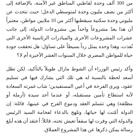
من 300 ألف وحدة لقاطني المناطق غير الآمنة، بالإضافة إلى
أكثر من نصف مليون وحدة لمتوسطي الدخل؛ حيث نتحدث عن
مليوني وحدة سكنية سيقطنها أكثر من 10 ملايين مواطن، معتبراً
أن هذا يعدُ مشروعاً واحداً بين مشروعات الدولة، إلى جانب
عشرات المشروعات الأخرى والمبادرات الرئاسية الأخرى التي
نُفذت، وهذا وحده يمثل رداً بسيطاً على تساؤل: هل تحققت جودة
حياة للمواطن المصري خلال السنوات العشر الأخيرة أم لا؟
وأكد رئيس الوزراء أن الشوط مازال طويلاً بالتأكيد، لكن تظل
أسعد لحظة بالنسبة له هي تلك التي يشارك فيها في تسليم
عقود، ويرى الفرحة في أعين المستفيدين؛ شاب غمرته السعادة
لأنه استطاع تأمين مستقبله، أو عندما أجد سيدة (أرملة أو
مطلقة) وهي تتسلم العقد ودموع الفرح في عينيها، قائلة: إن
الدولة أمّنت لها حياتها، وتلهج بالدعاء لفخامة السيد الرئيس
والدولة التي وفرت لها سقفاً تعيش تحته، قائلاً: أعتقد أن هذه أبلغ
رسالة يمكن ذكرها عن هذا المشروع العملاق.