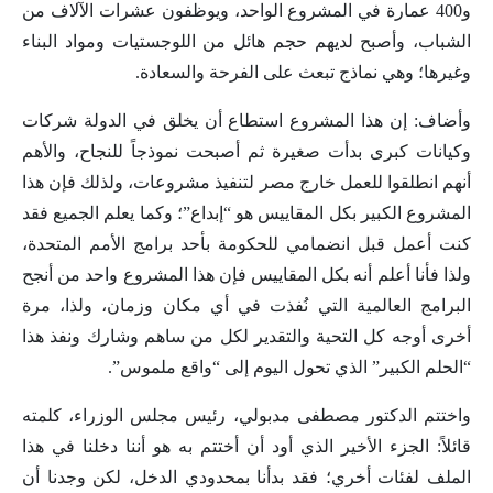
و400 عمارة في المشروع الواحد، ويوظفون عشرات الآلاف من
الشباب، وأصبح لديهم حجم هائل من اللوجستيات ومواد البناء
وغيرها؛ وهي نماذج تبعث على الفرحة والسعادة.
وأضاف: إن هذا المشروع استطاع أن يخلق في الدولة شركات
وكيانات كبرى بدأت صغيرة ثم أصبحت نموذجاً للنجاح، والأهم
أنهم انطلقوا للعمل خارج مصر لتنفيذ مشروعات، ولذلك فإن هذا
المشروع الكبير بكل المقاييس هو “إبداع”؛ وكما يعلم الجميع فقد
كنت أعمل قبل انضمامي للحكومة بأحد برامج الأمم المتحدة،
ولذا فأنا أعلم أنه بكل المقاييس فإن هذا المشروع واحد من أنجح
البرامج العالمية التي نُفذت في أي مكان وزمان، ولذا، مرة
أخرى أوجه كل التحية والتقدير لكل من ساهم وشارك ونفذ هذا
“الحلم الكبير” الذي تحول اليوم إلى “واقع ملموس”.
واختتم الدكتور مصطفى مدبولي، رئيس مجلس الوزراء، كلمته
قائلاً: الجزء الأخير الذي أود أن أختتم به هو أننا دخلنا في هذا
الملف لفئات أخري؛ فقد بدأنا بمحدودي الدخل، لكن وجدنا أن