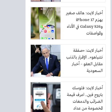
بنسبة 10%
أخبار لايت: هاتف صغير
يهزم iPhone 17
وGalaxy S26 في الأداء
والمواصفات
أخبار لايت: «صفقة
نتنياهو».. الإقرار بالذنب
مقابل العفو – أخبار
السعودية
أخبار لايت: فلوسك
بتروح فين.. اعرف قيمة
الضرائب والدمغات
المخصومة من عداد