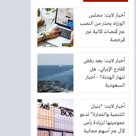
أخبار لايت: مجلس
الوزراء يحذر من النصب
عبر المنصات المالية غير
المرخصة
أخبار لايت: بعد رفض
المقترح الإيراني.. هل
تنهار الهدنة؟ – أخبار
السعودية
أخبار لايت: “بنيان
للتنمية والتجارة” تدعو
عموميتها لزيادة رأس
المال عبر أسهم مجانية