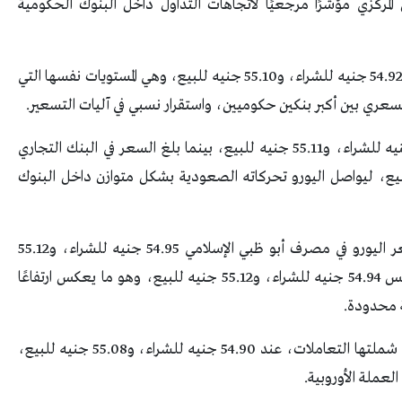
المركزي مؤشرًا مرجعيًا لاتجاهات التداول داخل البنوك الحكومية
وفي البنك الأهلي المصري، ارتفع سعر اليورو ليسجل 54.92 جنيه للشراء، و55.10 جنيه للبيع، وهي المستويات نفسها التي
سعري بين أكبر بنكين حكوميين، واستقرار نسبي في آليات التسعير.
كما سجل سعر اليورو في بنك الإسكندرية 54.92 جنيه للشراء، و55.11 جنيه للبيع، بينما بلغ السعر في البنك التجاري
CIB)  جنيه للشراء، و55.11 جنيه للبيع، ليواصل اليورو تحركاته الصعودية بشكل متوازن داخل البنوك
وفيما يخص البنوك الإسلامية والخاصة، سجل سعر اليورو في مصرف أبو ظبي الإسلامي 54.95 جنيه للشراء، و55.12
جنيه للبيع، في حين بلغ السعر في بنك قناة السويس 54.94 جنيه للشراء، و55.12 جنيه للبيع، وهو ما يعكس ارتفاعًا
ة محدودة.
وسجل بنك البركة أقل سعر لليورو بين البنوك التي شملتها التعاملات، عند 54.90 جنيه للشراء، و55.08 جنيه للبيع،
لعملة الأوروبية.