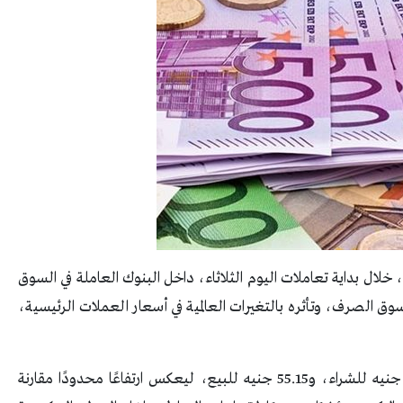
ي، خلال بداية تعاملات اليوم الثلاثاء، داخل البنوك العاملة في السوق
سوق الصرف، وتأثره بالتغيرات العالمية في أسعار العملات الرئيسية،
وسجل سعر اليورو في البنك المركزي المصري 54.98 جنيه للشراء، و55.15 جنيه للبيع، ليعكس ارتفاعًا محدودًا مقارنة