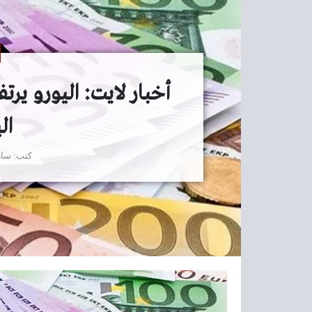
أخبار لايت: اليورو يرتف
ال
كتب
سار