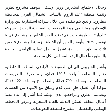
وخلال الاجتماع، استعرض وزير الإسكان موقف مشروع تطوير
وتنمية منطقة “علم الروم” بالساحل الشمالي الغربي بمحافظة
مطروح، والذي يتم تنفيذه من خلال شراكة استثمارية بين وزارة
الإسكان، ممثلة في هيئة المجتمعات العمرانية الجديدة، وشركة
“الديار” القطرية، حيث تم توقيع العقد الخاص بالمشروع في 6
نوفمبر 2025. وأوضح الوزير أن الخطة الزمنية للمشروع تتضمن
ثلاث مناطق (أ، ب، ج)، تشمل مراحل تسليم الأراضي الخاصة
بالمطور، وأعمال الرفع المساحي لكل منطقة.
وأشار الشربيني إلى أن التعويضات لأراضي المنطقة الشاطئية
ضمن المنطقة أ بلغت 130.5 فدان، وتم صرف التعويضات
للمنطقة ب بمساحة 790 فدانًا، والقطعة ج بمساحة 122 فدانًا،
مؤكداً أن العمل جارٍ على قدم وساق مع الانتهاء من الجسات
وتصميم الطرق ومراجعتها لدى الهيئة. كما أشار إلى بدء تنفيذ
أعمال منطقة السكن البديلة بالغابة الشجرية وعرض المخطط
الهيكلي والتفصيلي المقترح لمنطقة التعويضات.